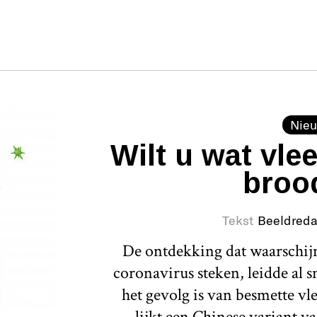
Nieu
Wilt u wat vle
broo
Tekst
Beeldreda
De ontdekking dat waarschijn
coronavirus steken, leidde al sn
het gevolg is van besmette vl
lijkt een Chinese variant v