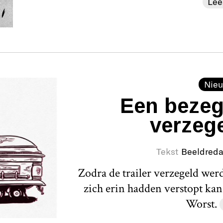
Lee
Nieu
Een bezege
verzege
Tekst
Beeldreda
Zodra de trailer verzegeld wer
zich erin hadden verstopt kan
Worst.