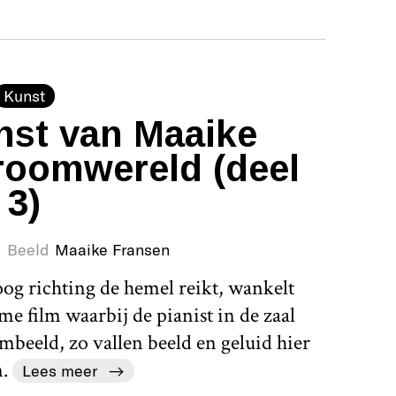
Kunst
nst van Maaike
roomwereld (deel
3)
Beeld
Maaike Fransen
oog richting de hemel reikt, wankelt
 film waarbij de pianist in de zaal
filmbeeld, zo vallen beeld en geluid hier
n.
Lees meer