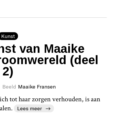
Kunst
nst van Maaike
roomwereld (deel
2)
Beeld
Maaike Fransen
ch tot haar zorgen verhouden, is aan
alen.
Lees meer