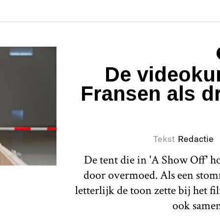
De videoku
Fransen als d
Tekst
Redactie
De tent die in 'A Show Off' h
door overmoed. Als een stomme
letterlijk de toon zette bij het 
ook same