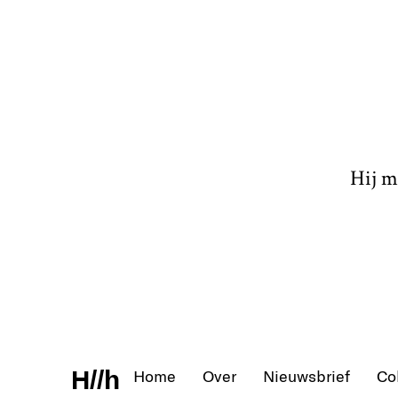
Hij m
H//h
Home
Over
Nieuwsbrief
Co