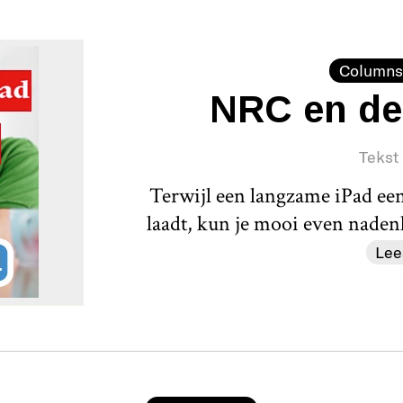
Columns
NRC en de
Tekst
Terwijl een langzame iPad ee
laadt, kun je mooi even nadenk
Lee