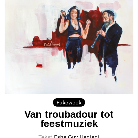
Fakeweek
Van troubadour tot
feestmuziek
Tekst
Esha Guy Hadjadj