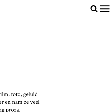
film, foto, geluid
der en nam ze veel
ng proza.