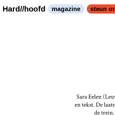
Hard//hoofd
magazine
steun o
Sara Eelen (Leuve
en tekst. De laat
de trein