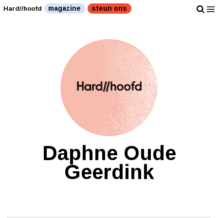
magazine
steun ons
Hard//hoofd
Daphne Oude
Geerdink