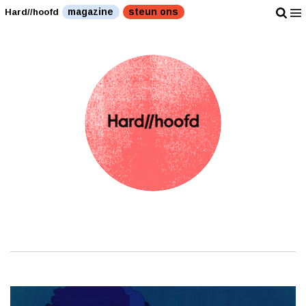
magazine
steun ons
Hard//hoofd