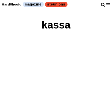
magazine
steun ons
Hard//hoofd
kassa