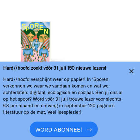
H//h
Hard//hoofd zoekt vóór 31 juli 150 nieuwe lezers!
Home
Over
Nieuwsbrief
Colofon
Hard//hoofd verschijnt weer op papier! In ‘Sporen’
verkennen we waar we vandaan komen en wat we
Verzamel kunst of word abonnee
ANBI
achterlaten: digitaal, ecologisch en sociaal. Ben jij ons al
op het spoor? Word vóór 31 juli trouwe lezer voor slechts
Oproepen
Contact en kopij
Podcasts
€3 per maand en ontvang in september 120 pagina’s
literatuur op de mat. Veel leesplezier!
WORD ABONNEE!