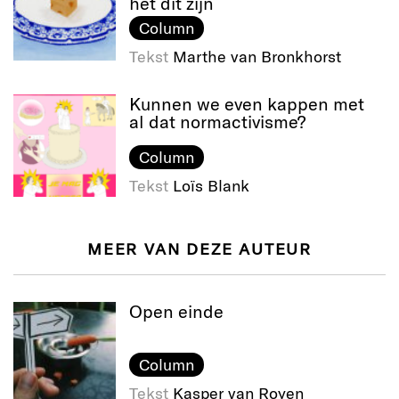
het dit zijn
Column
Tekst
Marthe van Bronkhorst
Kunnen we even kappen met
al dat normactivisme?
Column
Tekst
Loïs Blank
MEER VAN DEZE AUTEUR
Open einde
Column
Tekst
Kasper van Royen