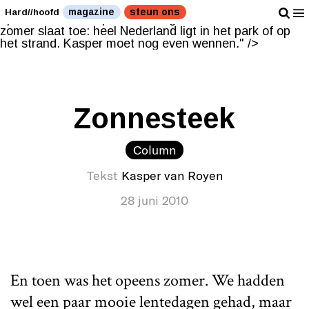
De zomer slaat toe: heel Nederland ligt in het park of
magazine
steun ons
Hard//hoofd
op het strand. Kasper moet nog even wennen." />
De
zomer slaat toe: heel Nederland ligt in het park of op
het strand. Kasper moet nog even wennen." />
Zonnesteek
Column
Tekst
Kasper van Royen
28 juni 2010
En toen was het opeens zomer. We hadden
wel een paar mooie lentedagen gehad, maar