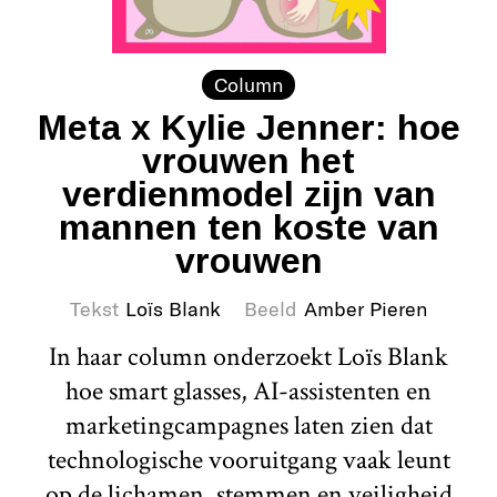
Column
Meta x Kylie Jenner: hoe
vrouwen het
verdienmodel zijn van
mannen ten koste van
vrouwen
Tekst
Loïs Blank
Beeld
Amber Pieren
In haar column onderzoekt Loïs Blank
hoe smart glasses, AI-assistenten en
marketingcampagnes laten zien dat
technologische vooruitgang vaak leunt
op de lichamen, stemmen en veiligheid