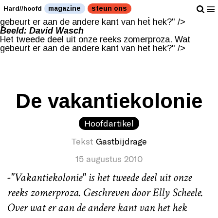
Beeld: David Wasch
magazine
steun ons
Hard//hoofd
Het tweede deel uit onze reeks zomerproza. Wat
gebeurt er aan de andere kant van het hek?" />
Beeld: David Wasch
Het tweede deel uit onze reeks zomerproza. Wat
gebeurt er aan de andere kant van het hek?" />
De vakantiekolonie
Hoofdartikel
Tekst
Gastbijdrage
15 augustus 2010
-"Vakantiekolonie" is het tweede deel uit onze
reeks zomerproza. Geschreven door Elly Scheele.
Over wat er aan de andere kant van het hek