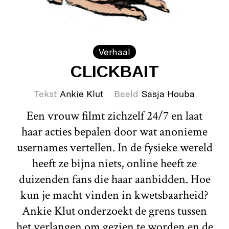
Verhaal
CLICKBAIT
Tekst
Ankie Klut
Beeld
Sasja Houba
Een vrouw filmt zichzelf 24/7 en laat
haar acties bepalen door wat anonieme
usernames vertellen. In de fysieke wereld
heeft ze bijna niets, online heeft ze
duizenden fans die haar aanbidden. Hoe
kun je macht vinden in kwetsbaarheid?
Ankie Klut onderzoekt de grens tussen
het verlangen om gezien te worden en de