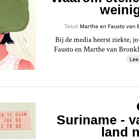
weini
Tekst
Marthe en Fausto van 
Bij de media heerst ziekte, j
Fausto en Marthe van Bronk
Lee
Suriname - v
land n