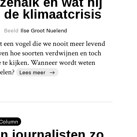
zenalk en wat hij
 de klimaatcrisis
Beeld
Ilse Groot Nuelend
at een vogel die we nooit meer levend
wen hoe soorten verdwijnen en toch
e te kijken. Wanneer wordt weten
delen?
Lees meer
Column
n journalisten zo