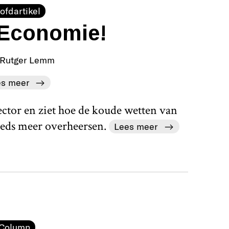
ofdartikel
! Economie!
Rutger Lemm
es meer
ector en ziet hoe de koude wetten van
teeds meer overheersen.
Lees meer
Column