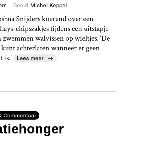
ers
Beeld
Michel Keppel
Joshua Snijders koerend over een
Lays-chipszakjes tijdens een uitstapje
n zwemmen walvissen op wieltjes. 'De
n kunt achterlaten wanneer er geen
 is.'
Lees meer
& Commentaar
atiehonger