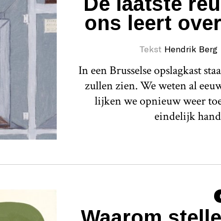
De laatste reu
ons leert over
Tekst
Hendrik Berg
In een Brusselse opslagkast sta
zullen zien. We weten al eeu
lijken we opnieuw weer to
eindelijk han
Waarom stelle