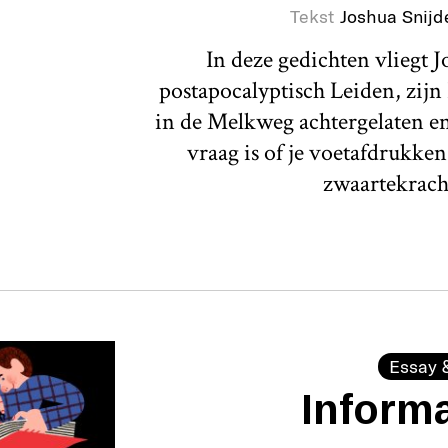
Tekst
Joshua Snijd
In deze gedichten vliegt 
postapocalyptisch Leiden, zijn 
in de Melkweg achtergelaten e
vraag is of je voetafdrukke
zwaartekracht
Essay 
Inform