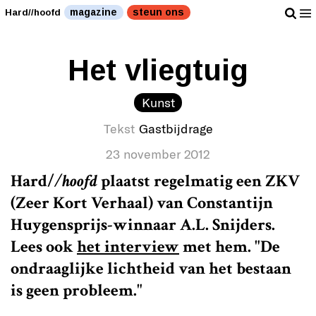
magazine
steun ons
Hard//hoofd
Het vliegtuig
Kunst
Tekst
Gastbijdrage
23 november 2012
Hard/
/hoofd
plaatst regelmatig een ZKV
(Zeer Kort Verhaal) van Constantijn
Huygensprijs-winnaar A.L. Snijders.
Lees ook
het interview
met hem. "De
ondraaglijke lichtheid van het bestaan
is geen probleem."