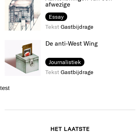
afwezige
Essay
Tekst
Gastbijdrage
De anti-West Wing
Journalistiek
Tekst
Gastbijdrage
test
HET LAATSTE