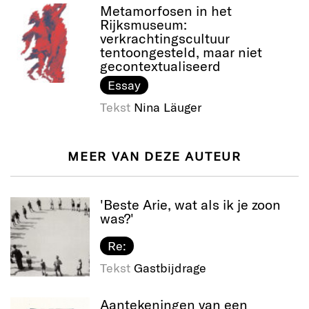
Metamorfosen in het
Rijksmuseum:
verkrachtingscultuur
tentoongesteld, maar niet
gecontextualiseerd
Essay
Tekst
Nina Läuger
MEER VAN DEZE AUTEUR
'Beste Arie, wat als ik je zoon
was?'
Re:
Tekst
Gastbijdrage
Aantekeningen van een