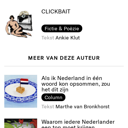
CLICKBAIT
Fictie & Poëzie
Tekst
Ankie Klut
MEER VAN DEZE AUTEUR
Als ik Nederland in één
woord kon opsommen, zou
het dit zijn
Column
Tekst
Marthe van Bronkhorst
Waarom iedere Nederlander
een ton moet krijgen