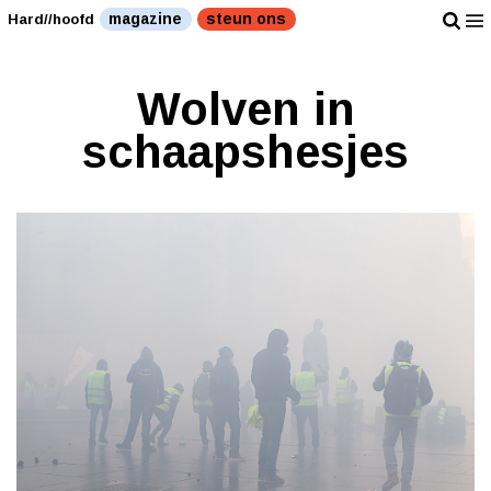
magazine
steun ons
Hard//hoofd
Wolven in
schaapshesjes