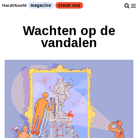
magazine
steun ons
Hard//hoofd
Wachten op de
vandalen