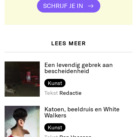
SCHRIJF JE IN
LEES MEER
Een levendig gebrek aan
bescheidenheid
Kunst
Tekst
Redactie
Katoen, beeldruis en White
Walkers
Kunst
Tekst
Ron Vaessen