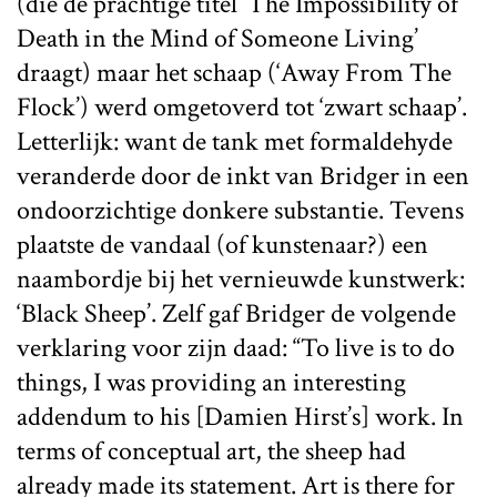
(die de prachtige titel ‘The Impossibility of
Death in the Mind of Someone Living’
draagt) maar het schaap (‘Away From The
Flock’) werd omgetoverd tot ‘zwart schaap’.
Letterlijk: want de tank met formaldehyde
veranderde door de inkt van Bridger in een
ondoorzichtige donkere substantie. Tevens
plaatste de vandaal (of kunstenaar?) een
naambordje bij het vernieuwde kunstwerk:
‘Black Sheep’. Zelf gaf Bridger de volgende
verklaring voor zijn daad: “To live is to do
things, I was providing an interesting
addendum to his [Damien Hirst’s] work. In
terms of conceptual art, the sheep had
already made its statement. Art is there for