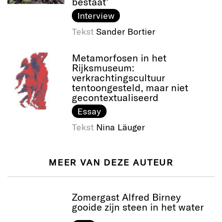
bestaat’
Interview
Tekst
Sander Bortier
Metamorfosen in het
Rijksmuseum:
verkrachtingscultuur
tentoongesteld, maar niet
gecontextualiseerd
Essay
Tekst
Nina Läuger
MEER VAN DEZE AUTEUR
Zomergast Alfred Birney
gooide zijn steen in het water