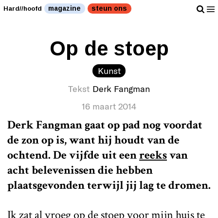
magazine
steun ons
Hard//hoofd
Op de stoep
Kunst
Tekst
Derk Fangman
16 maart 2014
Derk Fangman gaat op pad nog voordat
de zon op is, want hij houdt van de
ochtend. De vijfde uit een
reeks
van
acht belevenissen die hebben
plaatsgevonden terwijl jij lag te dromen.
Ik zat al vroeg op de stoep voor mijn huis te