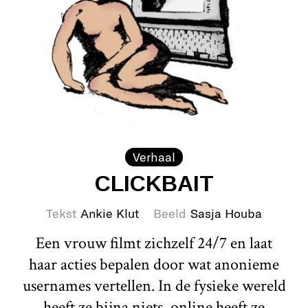
Verhaal
CLICKBAIT
Tekst
Ankie Klut
Beeld
Sasja Houba
Een vrouw filmt zichzelf 24/7 en laat
haar acties bepalen door wat anonieme
usernames vertellen. In de fysieke wereld
heeft ze bijna niets, online heeft ze