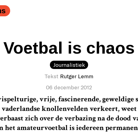
ns
Voetbal is chaos
Journalistiek
Tekst
Rutger Lemm
06 december 2012
ispelturige, vrije, fascinerende, geweldige
 vaderlandse knollenvelden verkeert, weet 
verbaast zich over de verbazing na de dood v
In het amateurvoetbal is iedereen permane