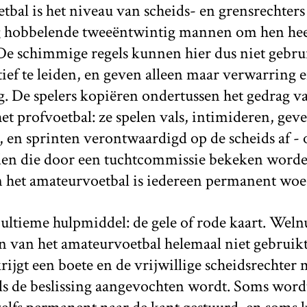
tbal is het niveau van scheids- en grensrechters 
lig hobbelende tweeëntwintig mannen om hen heen
. De schimmige regels kunnen hier dus niet geb
tief te leiden, en geven alleen maar verwarring 
. De spelers kopiëren ondertussen het gedrag v
et profvoetbal: ze spelen vals, intimideren, gev
, en sprinten verontwaardigd op de scheids af - 
en die door een tuchtcommissie bekeken worden.
In het amateurvoetbal is iedereen permanent wo
 ultieme hulpmiddel: de gele of rode kaart. Weln
n van het amateurvoetbal helemaal niet gebruikt.
krijgt een boete en de vrijwillige scheidsrechter 
s de beslissing aangevochten wordt. Soms word