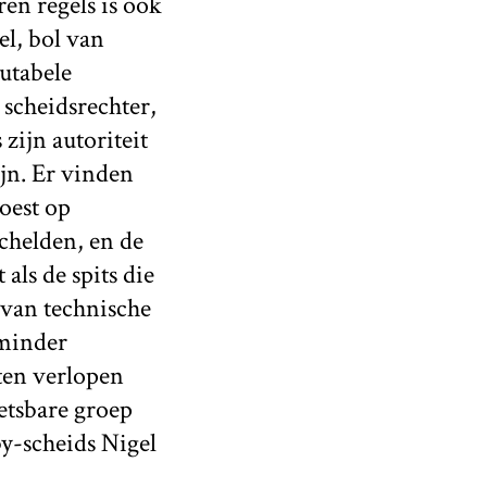
ren regels is ook
l, bol van
utabele
 scheidsrechter,
 zijn autoriteit
jn. Er vinden
oest op
schelden, en de
ls de spits die
 van technische
 minder
aten verlopen
etsbare groep
y-scheids Nigel