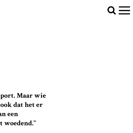
 sport. Maar wie
ook dat het er
an een
nt woedend."