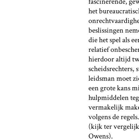
fascinerende, gew
het bureaucratis
onrechtvaardighei
beslissingen neme
die het spel als e
relatief onbesche
hierdoor altijd t
scheidsrechters, 
leidsman moet zic
een grote kans mi
hulpmiddelen teg
vermakelijk maken
volgens de regel
(kijk ter vergeli
Owens).