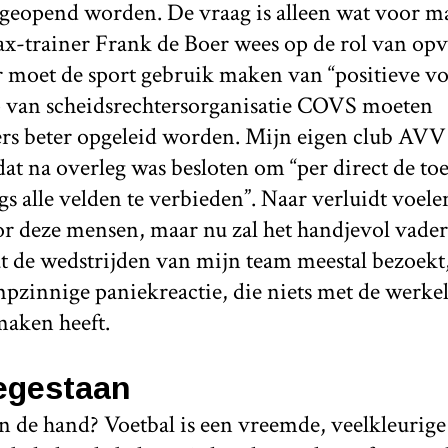
 geopend worden. De vraag is alleen wat voor ma
ax-trainer Frank de Boer wees op de rol van op
r moet de sport gebruik maken van “positieve v
 van scheidsrechtersorganisatie COVS moeten
ers beter opgeleid worden. Mijn eigen club AVV
at na overleg was besloten om “per direct de to
s alle velden te verbieden”. Naar verluidt voele
or deze mensen, maar nu zal het handjevol vader
at de wedstrijden van mijn team meestal bezoek
pzinnige paniekreactie, die niets met de werkel
maken heeft.
oegestaan
n de hand? Voetbal is een vreemde, veelkleurige 