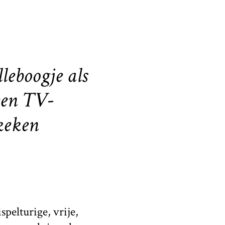
lleboogje als
geen TV-
keken
spelturige, vrije,