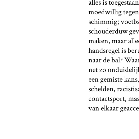
alles is toegesta
moedwillig tegenh
schimmig; voetbal
schouderduw geve
maken, maar allee
handsregel is ber
naar de bal? Waar
net zo onduidelij
een gemiste kans,
schelden, racisti
contactsport, maa
van elkaar geacce