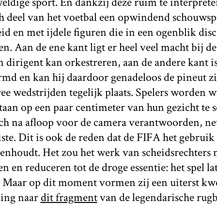
eldige sport. En dankzij deze ruim te interprete
ch deel van het voetbal een opwindend schouwspe
d en met ijdele figuren die in een ogenblik disc
n. Aan de ene kant ligt er heel veel macht bij de
en dirigent kan orkestreren, aan de andere kant is
rmd en kan hij daardoor genadeloos de pineut zi
wee wedstrijden tegelijk plaats. Spelers worden w
staan op een paar centimeter van hun gezicht te 
h na afloop voor de camera verantwoorden, net a
ste. Dit is ook de reden dat de FIFA het gebruik
enhoudt. Het zou het werk van scheidsrechters
 en reduceren tot de droge essentie: het spel l
s. Maar op dit moment vormen zij een uiterst kw
jking naar
dit fragment
van de legendarische rugb