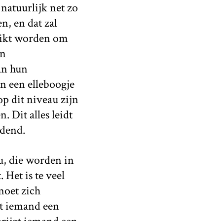
natuurlijk net zo
, en dat zal
ruikt worden om
en
an hun
en een elleboogje
op dit niveau zijn
 Dit alles leidt
edend.
u, die worden in
 Het is te veel
moet zich
t iemand een