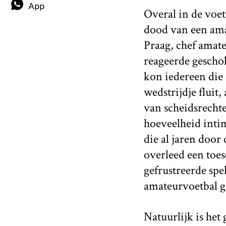
App
Overal in de voet
dood van een ama
Praag, chef amate
reageerde geschok
kon iedereen die 
wedstrijdje fluit
van scheidsrecht
hoeveelheid intim
die al jaren door
overleed een toe
gefrustreerde sp
amateurvoetbal 
Natuurlijk is het