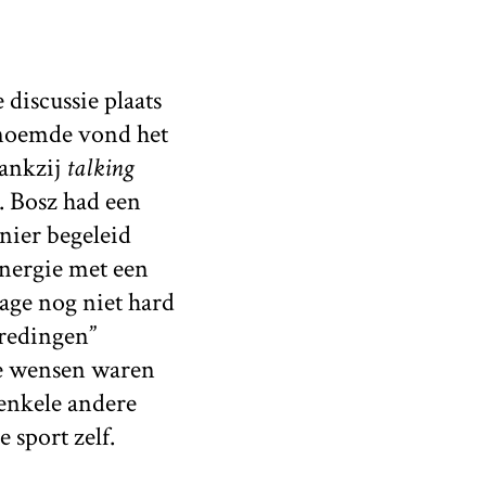
discussie plaats
genoemde vond het
dankzij
talking
. Bosz had een
anier begeleid
energie met een
age nog niet hard
tredingen”
de wensen waren
 enkele andere
 sport zelf.