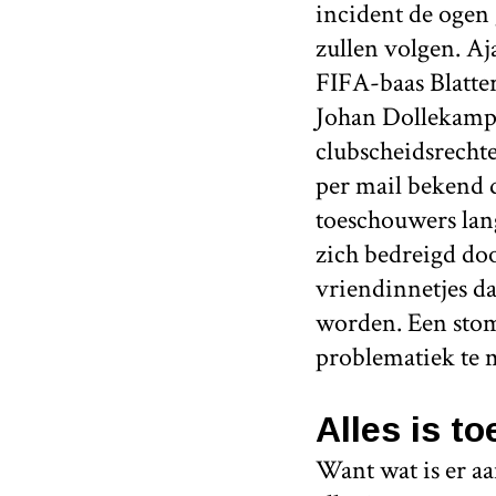
incident de ogen
zullen volgen. Aj
FIFA-baas Blatte
Johan Dollekamp
clubscheidsrecht
per mail bekend d
toeschouwers lang
zich bedreigd do
vriendinnetjes d
worden. Een stom
problematiek te 
Alles is t
Want wat is er aa