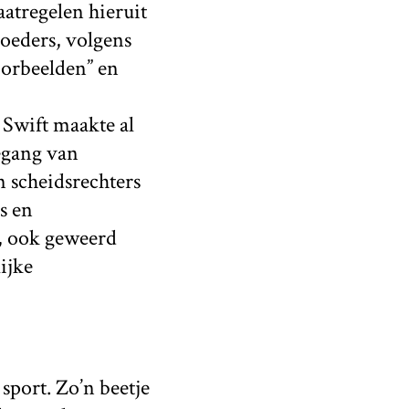
atregelen hieruit
voeders, volgens
oorbeelden” en
 Swift maakte al
egang van
n scheidsrechters
s en
t, ook geweerd
ijke
sport. Zo’n beetje