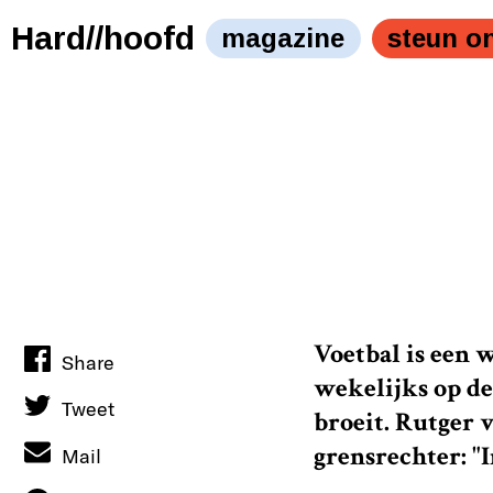
Hard//hoofd
magazine
steun o
Voetbal is een w
Share
wekelijks op de
Tweet
broeit. Rutger 
grensrechter: "
Mail