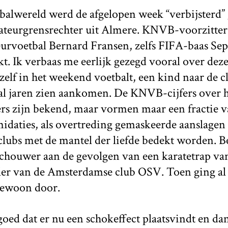
balwereld werd de afgelopen week “verbijsterd”
teurgrensrechter uit Almere. KNVB-voorzitter
urvoetbal Bernard Fransen, zelfs FIFA-baas Sep
t. Ik verbaas me eerlijk gezegd vooral over deze
zelf in het weekend voetbalt, een kind naar de c
, al jaren zien aankomen. De KNVB-cijfers over h
ers zijn bekend, maar vormen maar een fractie v
idaties, als overtreding gemaskeerde aanslagen 
 clubs met de mantel der liefde bedekt worden. B
schouwer aan de gevolgen van een karatetrap va
eler van de Amsterdamse club OSV. Toen ging al
gewoon door.
 goed dat er nu een schokeffect plaatsvindt en dan