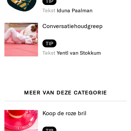
TIP
Tekst
Iduna Paalman
Conversatie​houdgreep
TIP
Tekst
Yentl van Stokkum
MEER VAN DEZE CATEGORIE
Koop de roze bril
TIP