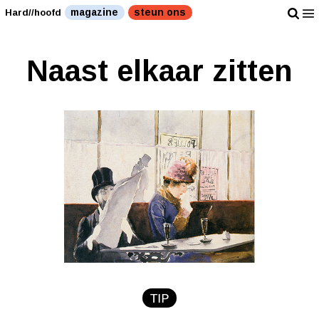
magazine
steun ons
Hard//hoofd
Naast elkaar zitten
TIP