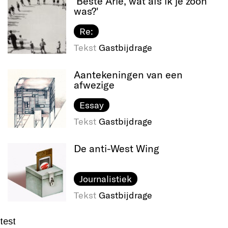
'Beste Arie, wat als ik je zoon
was?'
Re:
Tekst
Gastbijdrage
Aantekeningen van een
afwezige
Essay
Tekst
Gastbijdrage
De anti-West Wing
Journalistiek
Tekst
Gastbijdrage
test