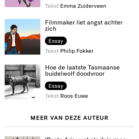
Tekst
Emma Zuiderveen
Filmmaker liet angst achter
zich
Essay
Tekst
Philip Fokker
Hoe de laatste Tasmaanse
buidelwolf doodvroor
Essay
Tekst
Roos Euwe
MEER VAN DEZE AUTEUR