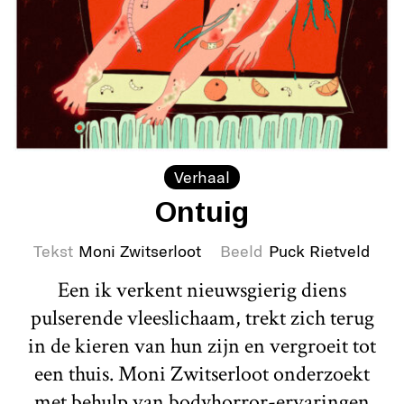
Verhaal
Ontuig
Tekst
Moni Zwitserloot
Beeld
Puck Rietveld
Een ik verkent nieuwsgierig diens
pulserende vleeslichaam, trekt zich terug
in de kieren van hun zijn en vergroeit tot
een thuis. Moni Zwitserloot onderzoekt
met behulp van bodyhorror-ervaringen