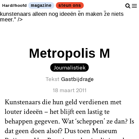
Tegenwoordig verzinnen kunstenaars alleen nog ideeën
magazine
steun ons
Hard//hoofd
en maken ze niets meer." />
Tegenwoordig verzinnen
kunstenaars alleen nog ideeën en maken ze niets
meer." />
Metropolis M
Journalistiek
Tekst
Gastbijdrage
18 maart 2011
Kunstenaars die hun geld verdienen met
louter ideeën – het blijft een lastig te
behappen gegeven. Wat ‘scheppen’ ze dan? Is
dat geen doen alsof? Dus toen Museum