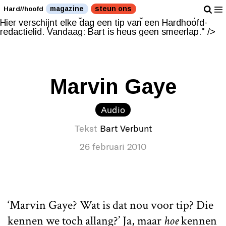
Hier verschijnt elke dag een tip van een Hardhoofd-
magazine
steun ons
Hard//hoofd
redactielid. Vandaag: Bart is heus geen smeerlap." />
Hier verschijnt elke dag een tip van een Hardhoofd-
redactielid. Vandaag: Bart is heus geen smeerlap." />
Marvin Gaye
Audio
Tekst
Bart Verbunt
26 februari 2010
‘Marvin Gaye? Wat is dat nou voor tip? Die
kennen we toch allang?’ Ja, maar
hoe
kennen