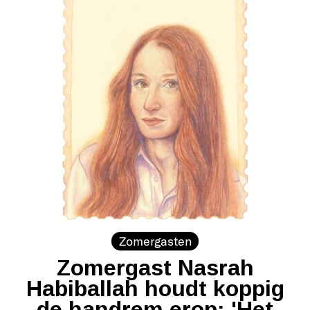
Zomergasten
Zomergast Nasrah
Habiballah houdt koppig
de handrem erop: 'Het