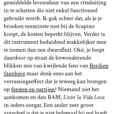
gemiddelde levensduur van een ritssluiting
in te schatten die niet enkel functioneel
gebruikt wordt. Ik gok echter dat, als je je
broeken tenminste niet bij de Scapino
koopt, de kosten beperkt blijven. Verder is
dit instrument beduidend makkelijker mee
te nemen dan een dwarsfluit. Oké, je loopt
daardoor op straat de bewonderende
blikken mis van kwijlende fans van
Berdien
Stenberg
maar denk eens aan het
verrassingseffect dat je teweeg kan brengen
op
feesten en partijen
! Niemand ziet het
aankomen en dan BAM,
Livin’ la Vida Loca
in ieders oorgat. Een ander zeer groot
voordeel is dat je niet helemaal bij nul hoeft