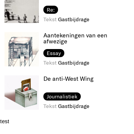
Re:
Tekst
Gastbijdrage
Aantekeningen van een
afwezige
Essay
Tekst
Gastbijdrage
De anti-West Wing
Journalistiek
Tekst
Gastbijdrage
test