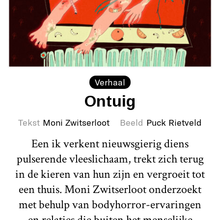
Verhaal
Ontuig
Tekst
Moni Zwitserloot
Beeld
Puck Rietveld
Een ik verkent nieuwsgierig diens
pulserende vleeslichaam, trekt zich terug
in de kieren van hun zijn en vergroeit tot
een thuis. Moni Zwitserloot onderzoekt
met behulp van bodyhorror-ervaringen
en relaties die buiten het menselijke