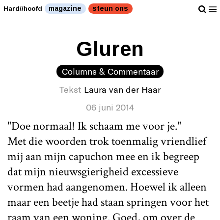
magazine
steun ons
Hard//hoofd
Gluren
Columns & Commentaar
Tekst
Laura van der Haar
06 juni 2014
"Doe normaal! Ik schaam me voor je."
Met die woorden trok toenmalig vriendlief
mij aan mijn capuchon mee en ik begreep
dat mijn nieuwsgierigheid excessieve
vormen had aangenomen. Hoewel ik alleen
maar een beetje had staan springen voor het
raam van een woning. Goed, om over de