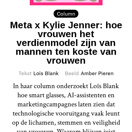
Column
Meta x Kylie Jenner: hoe
vrouwen het
verdienmodel zijn van
mannen ten koste van
vrouwen
Tekst
Loïs Blank
Beeld
Amber Pieren
In haar column onderzoekt Loïs Blank
hoe smart glasses, AI-assistenten en
marketingcampagnes laten zien dat
technologische vooruitgang vaak leunt
op de lichamen, stemmen en veiligheid
van vrouwen. Waarom blijven juist