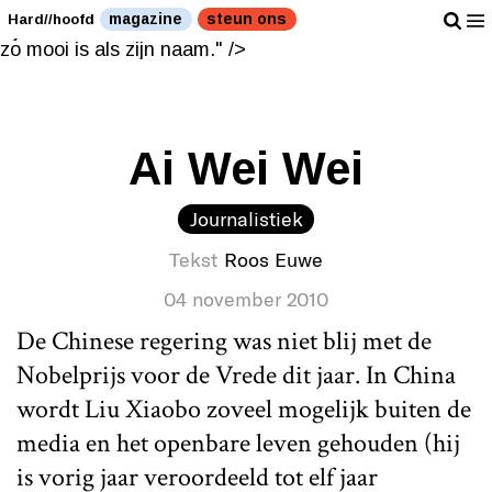
Een Chinese kunstenaar wiens werk net zo mooi is als
magazine
steun ons
Hard//hoofd
zijn naam." />
Een Chinese kunstenaar wiens werk net
zo mooi is als zijn naam." />
Ai Wei Wei
Journalistiek
Tekst
Roos Euwe
04 november 2010
De Chinese regering was niet blij met de
Nobelprijs voor de Vrede dit jaar. In China
wordt Liu Xiaobo zoveel mogelijk buiten de
media en het openbare leven gehouden (hij
is vorig jaar veroordeeld tot elf jaar