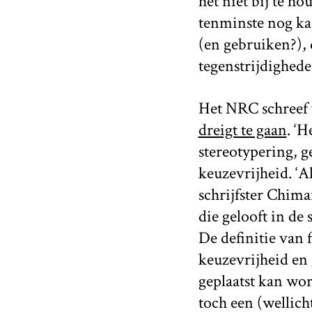
het niet bij te ho
tenminste nog ka
(en gebruiken?), 
tegenstrijdighede
Het NRC schreef 
dreigt te gaan
. ‘H
stereotypering, g
keuzevrijheid. ‘Al
schrijfster Chima
die gelooft in de
De definitie van f
keuzevrijheid en
geplaatst kan wor
toch een (wellich