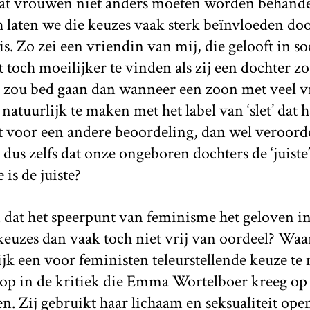
 dat vrouwen niet anders moeten worden behand
 laten we die keuzes vaak sterk beïnvloeden do
is. Zo zei een vriendin van mij, die gelooft in so
t toch moeilijker te vinden als zij een dochter z
r zou bed gaan dan wanneer een zoon met veel 
 natuurlijk te maken met het label van ‘slet’ dat 
st voor een andere beoordeling, dan wel veroord
dus zelfs dat onze ongeboren dochters de ‘juis
is de juiste?
n dat het speerpunt van feminisme het geloven in
keuzes dan vaak toch niet vrij van oordeel? Waa
k een voor feministen teleurstellende keuze te 
 op in de kritiek die Emma Wortelboer kreeg op
ten. Zij gebruikt haar lichaam en seksualiteit open