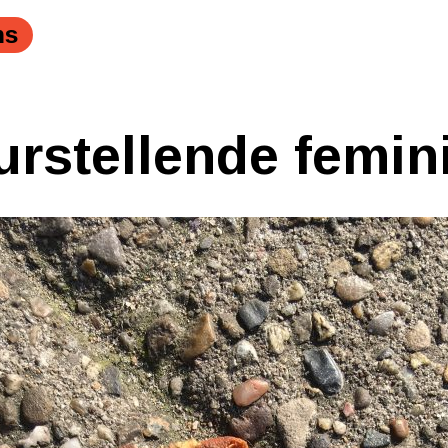
ns
urstellende femin