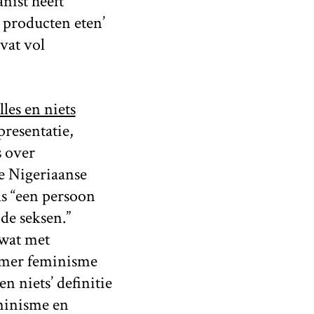
anist heeft
 producten eten’
vat vol
les en niets
presentatie,
s over
de Nigeriaanse
ls “een persoon
 de seksen.”
 wat met
oemer feminisme
n niets’ definitie
eminisme en