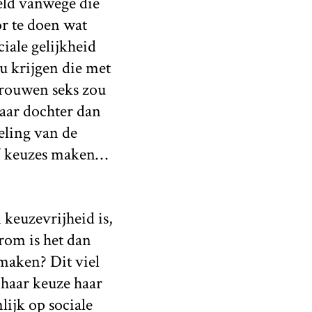
eld vanwege die
or te doen wat
ciale gelijkheid
ou krijgen die met
vrouwen seks zou
haar dochter dan
eling van de
te’ keuzes maken…
 keuzevrijheid is,
rom is het dan
maken? Dit viel
 haar keuze haar
lijk op sociale