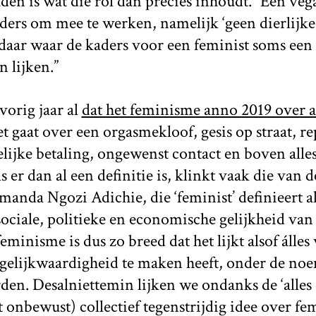
uden is wat die rol dan precies inhoudt. “Een veg
ders om mee te werken, namelijk ‘geen dierlijke
daar waar de kaders voor een feminist soms een 
n lijken.”
vorig jaar al
dat het feminisme anno 2019 over al
et gaat over een orgasmekloof, gesis op straat, re
elijke betaling, ongewenst contact en boven alle
s er dan al een definitie is, klinkt vaak die van 
manda Ngozi Adichie, die ‘feminist’ definieert a
 sociale, politieke en economische gelijkheid van
eminisme is dus zo breed dat het lijkt alsof álles
 gelijkwaardigheid te maken heeft, onder de n
den. Desalniettemin lijken we ondanks de ‘alles e
t onbewust) collectief tegenstrijdig idee over f