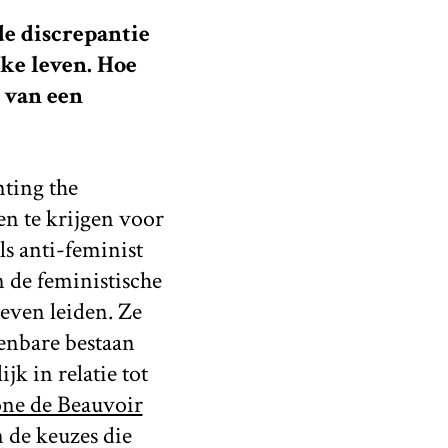
e discrepantie
jke leven. Hoe
n van een
nting the
en te krijgen voor
ls anti-feminist
n de feministische
even leiden. Ze
penbare bestaan
k in relatie tot
one de Beauvoir
n de keuzes die