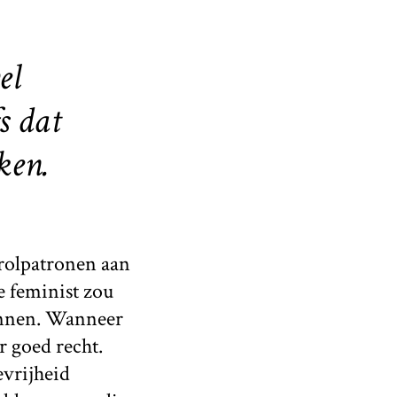
el
s dat
ken.
rolpatronen aan
e feminist zou
mannen. Wanneer
r goed recht.
evrijheid