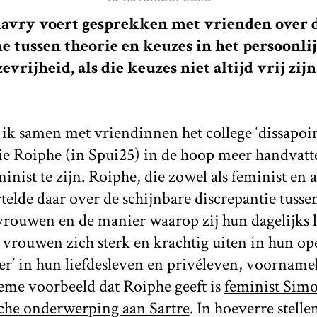
avry voert gesprekken met vrienden over d
e tussen theorie en keuzes in het persoonli
evrijheid, als die keuzes niet altijd vrij zij
 ik samen met vriendinnen het college ‘dissapoi
ie Roiphe (in Spui25) in de hoop meer handvatt
inist te zijn. Roiphe, die zowel als feminist en a
telde daar over de schijnbare discrepantie tusse
vrouwen en de manier waarop zij hun dagelijks l
l vrouwen zich sterk en krachtig uiten in hun o
r’ in hun liefdesleven en privéleven, voornamelij
eme voorbeeld dat Roiphe geeft is
feminist Sim
che onderwerping aan Sartre
. In hoeverre stelle