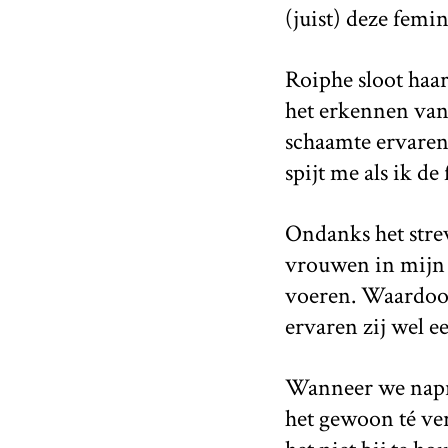
(juist) deze femi
Roiphe sloot haar
het erkennen van
schaamte ervaren
spijt me als ik de
Ondanks het stre
vrouwen in mijn o
voeren. Waardoor 
ervaren zij wel e
Wanneer we napra
het gewoon té ve