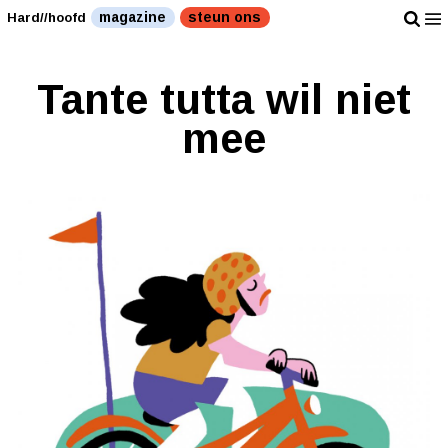
magazine
steun ons
Hard//hoofd
Tante tutta wil niet
mee