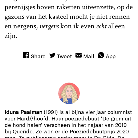
perenijsjes boven raketten uiteenzette, op de
gazons van het kasteel mocht je niet rennen
en nergens,
nergens
kon ik even
echt
alleen
zijn.
Share
Tweet
Mail
App
Iduna Paalman
(1991) is al bijna vier jaar columnist
voor Hard//hoofd. Haar poëziedebuut ‘De grom uit
de hond halen’ verscheen in het najaar van 2019
bij Querido. Ze won er de Poëziedebuutprijs 2020
mee. Ze publiceerde onder meer in De Gids, De