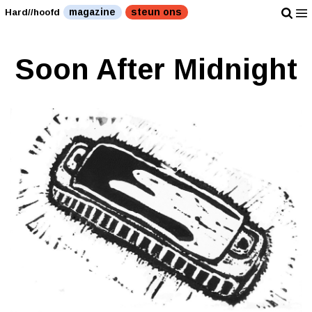
magazine
steun ons
Hard//hoofd
Soon After Midnight