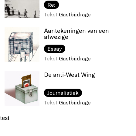
Re:
Tekst
Gastbijdrage
Aantekeningen van een
afwezige
Essay
Tekst
Gastbijdrage
De anti-West Wing
Journalistiek
Tekst
Gastbijdrage
test