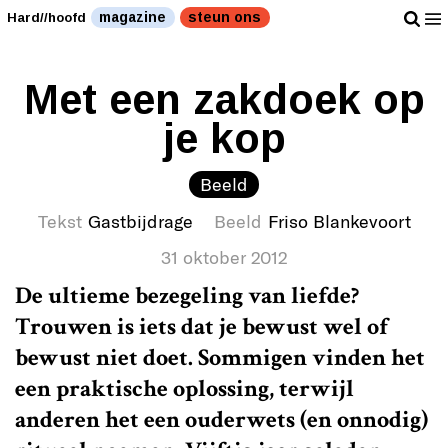
magazine
steun ons
Hard//hoofd
Met een zakdoek op
je kop
Beeld
Tekst
Gastbijdrage
Beeld
Friso Blankevoort
31 oktober 2012
De ultieme bezegeling van liefde?
Trouwen is iets dat je bewust wel of
bewust niet doet. Sommigen vinden het
een praktische oplossing, terwijl
anderen het een ouderwets (en onnodig)