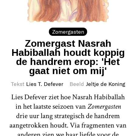
Zomergasten
Zomergast Nasrah
Habiballah houdt koppig
de handrem erop: 'Het
gaat niet om mij'
Tekst
Lies T. Defever
Beeld
Jeltje de Koning
Lies Defever ziet hoe Nasrah Habiballah
in het laatste seizoen van
Zomergasten
drie uur lang strategisch de handrem
aangetrokken houdt. Via fragmenten van
anderen zien we haar liefde voor de