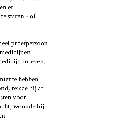
en er
te staren - of
neel proefpersoon
 medicijnen
 medicijnproeven.
niet te hebben
d, reisde hij af
sten voor
acht, woonde hij
en.