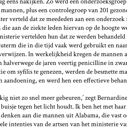
raag eens nakijken. Zo werd een onderzoeksgroe
 mannen, plus een controlegroep van 201 gezo
er verteld dat ze meededen aan een onderzoek naa
 die aan de ziekte leden hiervan op de hoogte w
nisterie vertelden hun dat ze werden behandeld 
luterm die in die tijd vaak werd gebruikt en naar
rwijzen. In werkelijkheid kregen de mannen a
 halverwege de jaren veertig penicilline in zw
ie om syfilis te genezen, werden de besmette m
un aandoening, en werd hen een effectieve behan
kig niet zo snel meer gebeuren,’ zegt Bernardine
buisje tegen het licht houdt. Ik ben het met haa
te denken aan die mannen uit Alabama, die vast
le intenties van de artsen van het ministerie v