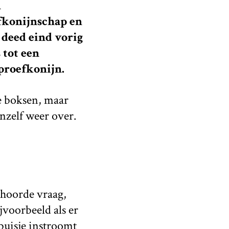
n
efkonijnschap en
 deed eind vorig
 tot een
 proefkonijn.
te boksen, maar
nzelf weer over.
ehoorde vraag,
jvoorbeeld als er
buisje instroomt