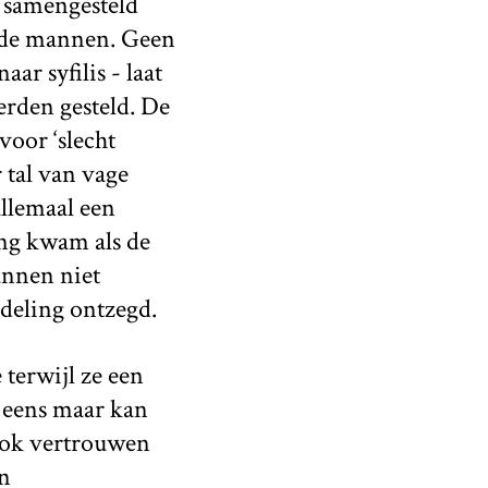
p samengesteld
nde mannen. Geen
r syfilis - laat
erden gesteld. De
voor ‘slecht
 tal van vage
llemaal een
ang kwam als de
annen niet
deling ontzegd.
 terwijl ze een
r eens maar kan
 ook vertrouwen
an