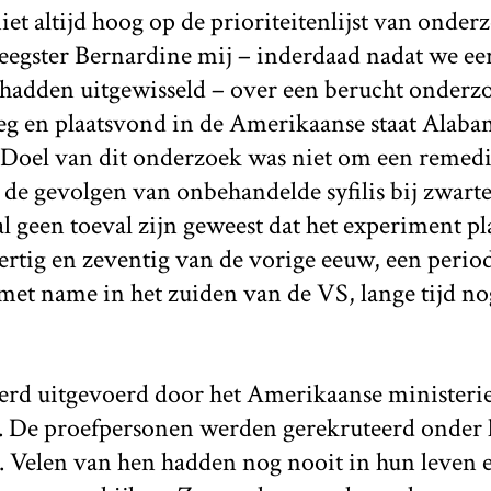
iet altijd hoog op de prioriteitenlijst van onder
eegster Bernardine mij – inderdaad nadat we ee
s hadden uitgewisseld – over een berucht onderzo
oeg en plaatsvond in de Amerikaanse staat Alaba
 Doel van dit onderzoek was niet om een remedie 
de gevolgen van onbehandelde syfilis bij zwart
al geen toeval zijn geweest dat het experiment p
ertig en zeventig van de vorige eeuw, een perio
met name in het zuiden van de VS, lange tijd no
rd uitgevoerd door het Amerikaanse ministeri
 De proefpersonen werden gerekruteerd onder h
. Velen van hen hadden nog nooit in hun leven e