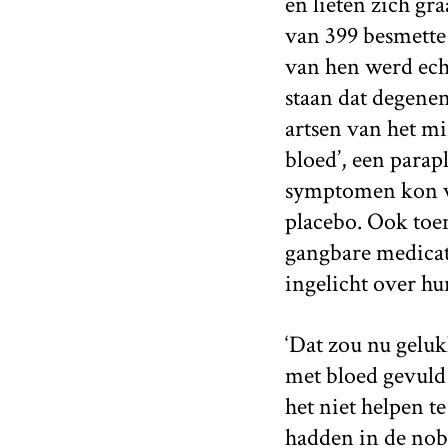
en lieten zich g
van 399 besmette
van hen werd echt
staan dat degenen
artsen van het mi
bloed’, een parap
symptomen kon ve
placebo. Ook toen
gangbare medicat
ingelicht over h
‘Dat zou nu geluk
met bloed gevuld 
het niet helpen 
hadden in de nobe