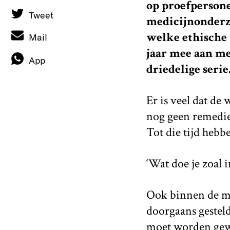
op proefpersonen
Tweet
medicijnonderzo
welke ethische 
Mail
jaar mee aan me
App
driedelige serie
Er is veel dat de
nog geen remedie
Tot die tijd hebben
‘Wat doe je zoal i
Ook binnen de mu
doorgaans gesteld
moet worden gewa