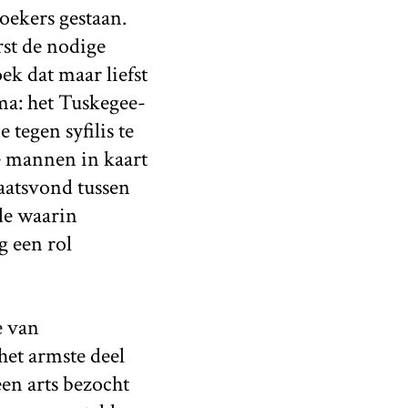
zoekers gestaan.
rst de nodige
ek dat maar liefst
ma: het Tuskegee-
tegen syfilis te
e mannen in kaart
laatsvond tussen
de waarin
g een rol
e van
et armste deel
en arts bezocht