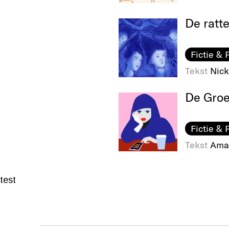
De ratt
Fictie & 
Tekst
Nick
De Gro
Fictie & 
Tekst
Ama
test