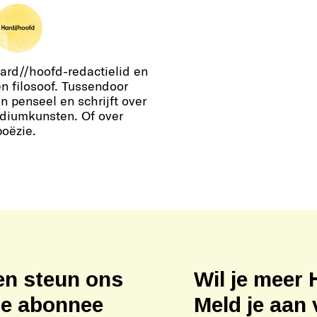
ard//hoofd-redactielid en
en filosoof. Tussendoor
en penseel en schrijft over
podiumkunsten. Of over
poëzie.
en steun ons
Wil je meer 
ne abonnee
Meld je aan 