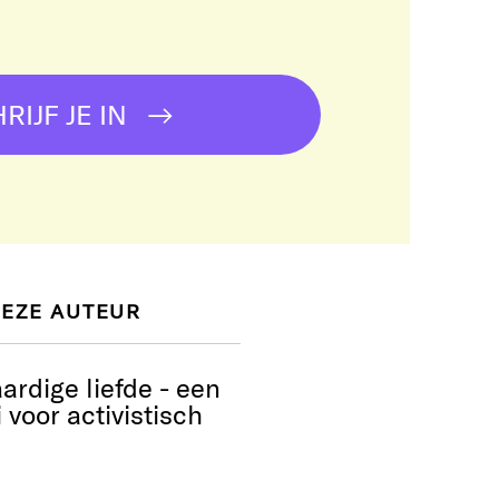
!
RIJF JE IN
DEZE AUTEUR
rdige liefde - een
 voor activistisch