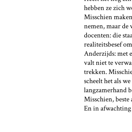
hebben ze zich we
Misschien maken z
nemen, maar de v
docenten: die sta
realiteitsbesef o
Anderzijds: met 
valt niet te ver
trekken. Missch
scheelt het als w
langzamerhand be
Misschien, beste 
En in afwachting 