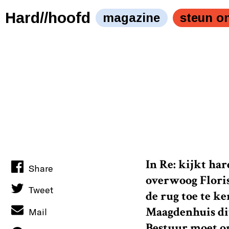
Hard//hoofd
magazine
steun o
In Re: kijkt
har
Share
overwoog Floris 
Tweet
de rug toe te k
Maagdenhuis dit
Mail
Bestuur moet op