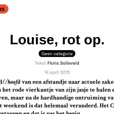
ns
Louise, rot op.
Geen categorie
Tekst
Floris Solleveld
14 april 2015
d/
/hoofd
van een afstandje naar actuele zake
het rode vierkantje van zijn jasje te halen 
eren, maar na de hardhandige ontruiming va
 weekend is dat helemaal veranderd. Het C
stappen en dat is pas het begin.