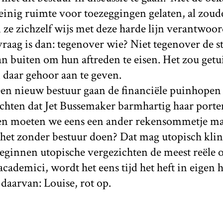
inig ruimte voor toezeggingen gelaten, al zoude
e zichzelf wijs met deze harde lijn verantwoord
raag is dan: tegenover wie? Niet tegenover de s
an buiten om hun aftreden te eisen. Het zou get
m daar gehoor aan te geven.
een nieuw bestuur gaan de financiële puinhopen 
wachten dat Jet Bussemaker barmhartig haar port
ien moeten we eens een ander rekensommetje m
e het zonder bestuur doen? Dat mag utopisch kli
ginnen utopische vergezichten de meest reële o
academici, wordt het eens tijd het heft in eigen
daarvan: Louise, rot op.