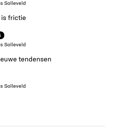
is Solleveld
is frictie
i
is Solleveld
ieuwe tendensen
is Solleveld