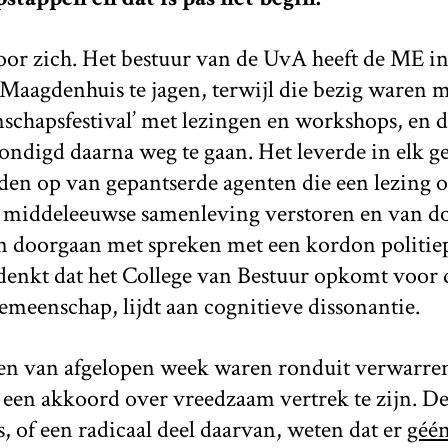
oor zich. Het bestuur van de UvA heeft de ME i
 Maagdenhuis te jagen, terwijl die bezig waren 
chapsfestival’ met lezingen en workshops, en d
ndigd daarna weg te gaan. Het leverde in elk ge
en op van gepantserde agenten die een lezing o
de middeleeuwse samenleving verstoren en van d
en doorgaan met spreken met een kordon politie
denkt dat het College van Bestuur opkomt voor 
meenschap, lijdt aan cognitieve dissonantie.
n van afgelopen week waren ronduit verwarrend
een akkoord over vreedzaam vertrek te zijn. D
s, of een radicaal deel daarvan, weten dat er
géé