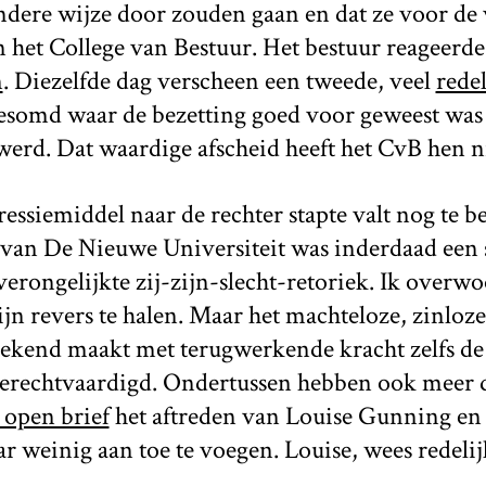
andere wijze door zouden gaan en dat ze voor de 
n het College van Bestuur. Het bestuur reageerd
n
. Diezelfde dag verscheen een tweede, veel
redel
somd waar de bezetting goed voor geweest was
werd. Dat waardige afscheid heeft het CvB hen n
ressiemiddel naar de rechter stapte valt nog te b
g van De Nieuwe Universiteit was inderdaad een
verongelijkte zij-zijn-slecht-retoriek. Ik overw
jn revers te halen. Maar het machteloze, zinlo
ekend maakt met terugwerkende kracht zelfs de
gerechtvaardigd. Ondertussen hebben ook meer
 open brief
het aftreden van Louise Gunning e
ar weinig aan toe te voegen. Louise, wees redelij