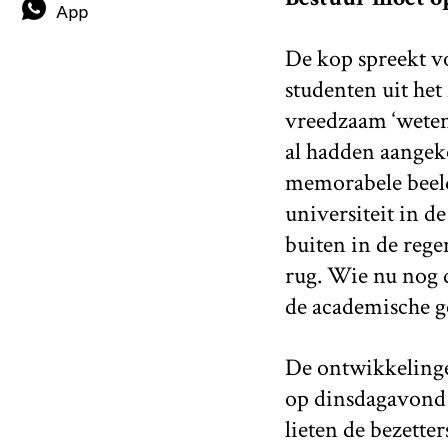
App
De kop spreekt v
studenten uit het
vreedzaam ‘wetens
al hadden aangeko
memorabele beeld
universiteit in 
buiten in de reg
rug. Wie nu nog 
de academische ge
De ontwikkelinge
op dinsdagavond 
lieten de bezetter