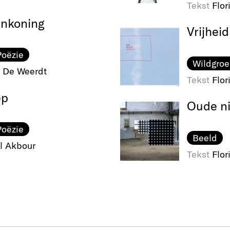
Tekst
Flor
enkoning
Vrijheid 
Poëzie
Wildgroe
 De Weerdt
Tekst
Flor
ep
Oude n
Poëzie
Beeld
l Akbour
Tekst
Flor