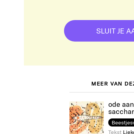
SLUIT JE A
MEER VAN DE
ode aan
saccha
Beestje
Tekst
Liek