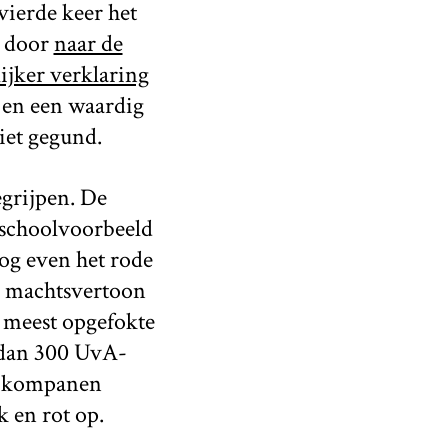
vierde keer het
e door
naar de
ijker verklaring
 en een waardig
iet gegund.
egrijpen. De
 schoolvoorbeeld
oog even het rode
ze machtsvertoon
 meest opgefokte
 dan 300 UvA-
n kompanen
k en rot op.