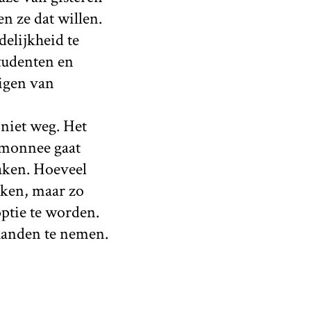
n ze dat willen.
elijkheid te
tudenten en
uigen van
niet weg. Het
emonnee gaat
aken. Hoeveel
nken, maar zo
ptie te worden.
 handen te nemen.