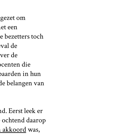
ngezet om
met een
e bezetters toch
val de
ver de
ocenten die
paarden in hun
de belangen van
. Eerst leek er
e ochtend daarop
n akkoord
was,