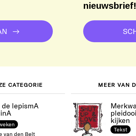
nieuwsbrief
AN
SCH
ZE CATEGORIE
MEER VAN 
 de lepismA
Merkwaa
rinA
pleidooi
kijken
sweken
Tekst
e van den Belt