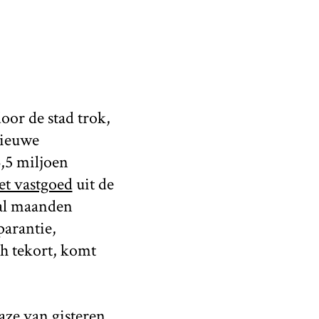
oor de stad trok,
nieuwe
,5 miljoen
et vastgoed
uit de
 al maanden
parantie,
h tekort, komt
aze van gisteren