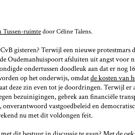
n Tussen-ruimte
door Céline Talens.
CvB gisteren? Terwijl een nieuwe protestmars d
f de Oudemanhuispoort afsluiten uit angst voor 
kondigde ondertussen doodleuk aan dat er nog 16
worden op het onderwijs, omdat
de kosten van h
at deze zin even tot je doordringen. Terwijl er
tegen bezuinigingen, gebrek aan financiële trans
 onverantwoord vastgoedbeleid en democratisc
rekend nu met dit voldongen feit.
 met dit bestuur in discussie te gaan? Met de oek