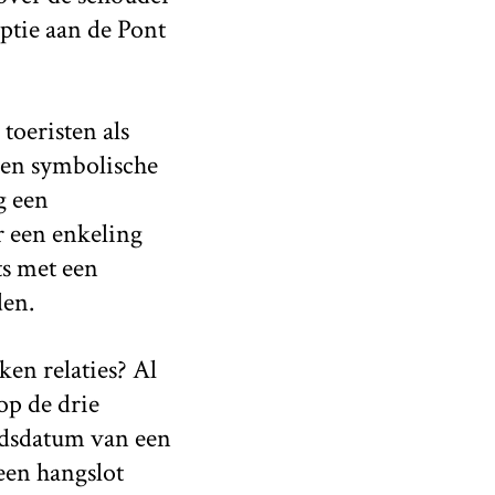
iptie aan de Pont
)
toeristen als
een symbolische
g een
r een enkeling
ts met een
den.
ken relaties? Al
 op de drie
idsdatum van een
een hangslot