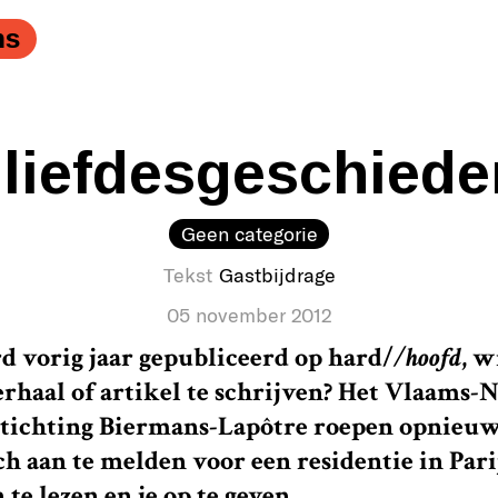
ns
 liefdesgeschiede
Geen categorie
Tekst
Gastbijdrage
05 november 2012
d vorig jaar gepubliceerd op
hard/
/hoofd
, w
erhaal of artikel te schrijven? Het Vlaams-
Stichting Biermans-Lapôtre roepen opnieuw
ch aan te melden voor een residentie in Pari
e lezen en je op te geven.