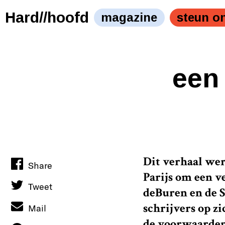
Hard//hoofd
magazine
steun o
een
Dit verhaal wer
Share
Parijs om een v
Tweet
deBuren en de 
schrijvers op zi
Mail
de voorwaarden t