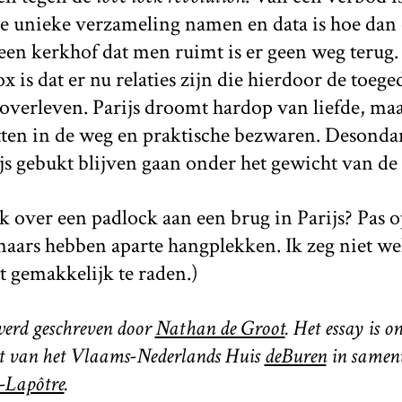
 unieke verzameling namen en data is hoe dan
 een kerkhof dat men ruimt is er geen weg terug.
ox is dat er nu relaties zijn die hierdoor de toeg
 overleven. Parijs droomt hardop van liefde, ma
tten in de weg en praktische bezwaren. Desonda
s gebukt blijven gaan onder het gewicht van de 
k over een padlock aan een brug in Parijs? Pas op
naars hebben aparte hangplekken. Ik zeg niet w
lt gemakkelijk te raden.)
werd geschreven door
Nathan de Groot
. Het essay is o
ect van het Vlaams-Nederlands Huis
deBuren
in samen
-Lapôtre
.