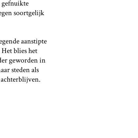
 gefnuikte
egen soortgelijk
egende aanstipte
 Het blies het
nder geworden in
aar steden als
achterblijven.