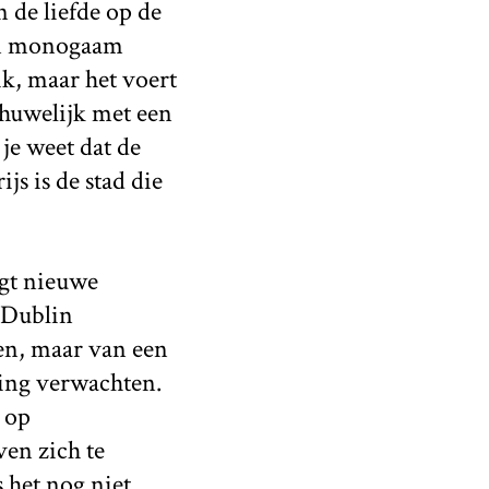
 de liefde op de
een monogaam
ik, maar het voert
 huwelijk met een
 je weet dat de
js is de stad die
ngt nieuwe
 Dublin
en, maar van een
ding verwachten.
 op
ven zich te
 het nog niet