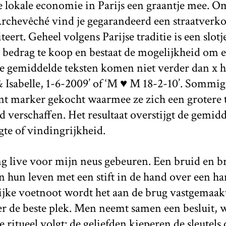
e lokale economie in Parijs een graantje mee. O
Archevêché vind je gegarandeerd een straatverko
iteert. Geheel volgens Parijse traditie is een slot
bedrag te koop en bestaat de mogelijkheid om er 
e gemiddelde teksten komen niet verder dan x ha
 Isabelle, 1-6-2009’ of ‘M ♥ M 18-2-10’. Sommig
nt marker gekocht waarmee ze zich een grotere t
 verschaffen. Het resultaat overstijgt de gemidd
gte of vindingrijkheid.
ing live voor mijn neus gebeuren. Een bruid en
n hun leven met een stift in de hand over een ha
ijke voetnoot wordt het aan de brug vastgemaakt
er de beste plek. Men neemt samen een besluit, w
e ritueel volgt: de geliefden kieperen de sleutel