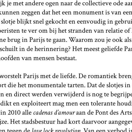
jk je met andere ogen naar de collectieve ode aan
 kunnen zeggen dat het een monument is van 
slotje blijkt snel gekocht en eenvoudig in gebru
risten te ver om bij het stranden van relatie of
ene brug in Parijs te gaan. Waarom zou je ook als
schuilt in de herinnering? Het meest geliefde Pari
hoofden van mensen bestaat.
worstelt Parijs met de liefde. De romantiek bre
 die het monumentale tarten. Dat de slotjes in
n en direct werden verwijderd is nog te begrijp
redikt en exploiteert mag men een tolerante hou
n 2010 alle
cadenas d’amour
aan de Pont des Arts
jze. Het stadsbestuur had kort daarvoor aangege
en tegen de
love lock revolution
. Van een verbod is