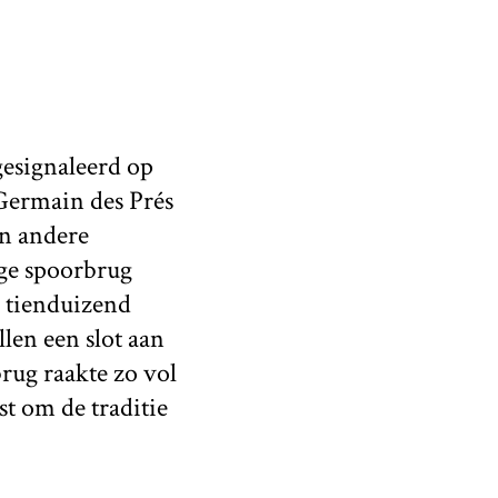
gesignaleerd op
-Germain des Prés
in andere
ige spoorbrug
n tienduizend
len een slot aan
rug raakte zo vol
st om de traditie