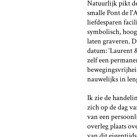
Natuurlijk pikt d
smalle Pont de l'
liefdesparen facil
symbolisch, hoog 
laten graveren. D
datum: ‘Laurent &
zelf een permane
bewegingsvrijheid
nauwelijks in len
Ik zie de handel
zich op de dag va
van een persoonl
overleg plaats ov
van dit eigentijds