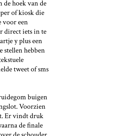
m de hoek van de
per of kiosk die
je voor een
direct iets in te
rtje y plus een
e stellen hebben
ekstuele
elde tweet of sms
 bruidegom buigen
ngslot. Voorzien
. Er vindt druk
aarna de finale
s over de schouder