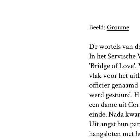
Beeld:
Groume
De wortels van de
In het Servische 
'Bridge of Love'.
vlak voor het uit
officier genaamd 
werd gestuurd. He
een dame uit Corf
einde. Nada kwam 
Uit angst hun par
hangsloten met h