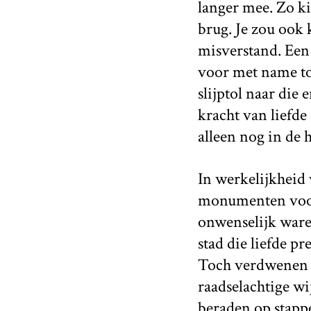
langer mee. Zo ki
brug. Je zou ook
misverstand. Een 
voor met name toe
slijptol naar die 
kracht van liefde 
alleen nog in de 
In werkelijkheid 
monumenten voort
onwenselijk ware
stad die liefde p
Toch verdwenen i
raadselachtige wi
beraden op stapp