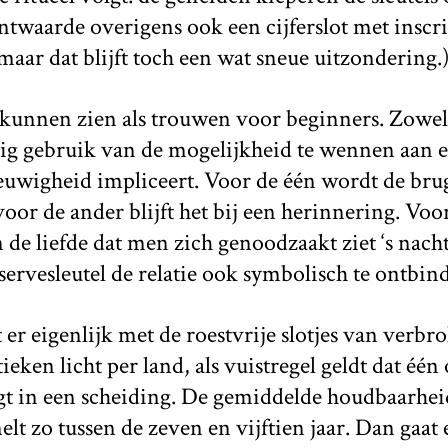
 ontwaarde overigens ook een cijferslot met inscr
maar dat blijft toch een wat sneue uitzondering.
l kunnen zien als trouwen voor beginners. Zowel 
tig gebruik van de mogelijkheid te wennen aan 
eeuwigheid impliceert. Voor de één wordt de bru
oor de ander blijft het bij een herinnering. Voo
in de liefde dat men zich genoodzaakt ziet ‘s nach
servesleutel de relatie ook symbolisch te ontbin
er eigenlijk met de roestvrije slotjes van verbro
tieken licht per land, als vuistregel geldt dat één
gt in een scheiding. De gemiddelde houdbaarhe
t zo tussen de zeven en vijftien jaar. Dan gaat 