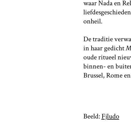
waar Nada en Relj
liefdesgeschieden
onheil.
De traditie verw
in haar gedicht
Mo
oude ritueel nie
binnen- en buiten
Brussel, Rome en 
Beeld:
Fjludo