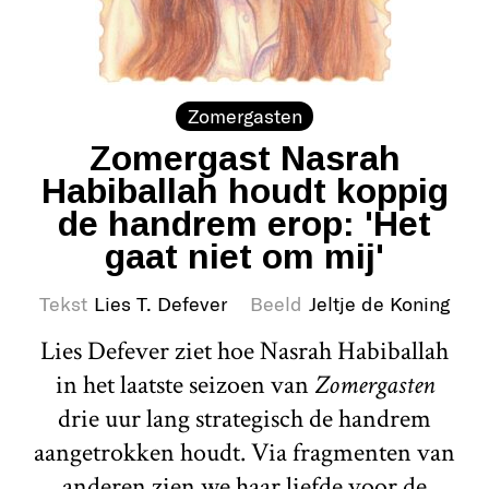
Zomergasten
Zomergast Nasrah
Habiballah houdt koppig
de handrem erop: 'Het
gaat niet om mij'
Tekst
Lies T. Defever
Beeld
Jeltje de Koning
Lies Defever ziet hoe Nasrah Habiballah
in het laatste seizoen van
Zomergasten
drie uur lang strategisch de handrem
aangetrokken houdt. Via fragmenten van
anderen zien we haar liefde voor de