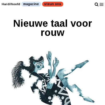
magazine
steun ons
Hard//hoofd
Nieuwe taal voor
rouw