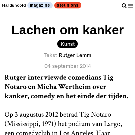
magazine
steun ons
Hard//hoofd
Lachen om kanker
Kunst
Tekst
Rutger Lemm
04 september 2014
Rutger interviewde comedians Tig
Notaro en Micha Wertheim over
kanker, comedy en het einde der tijden.
Op 3 augustus 2012 betrad Tig Notaro
(Mississippi, 1971) het podium van Largo,
een comedyclub in Los Angeles. Haar