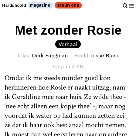
magazine
steun ons
Hard//hoofd
Met zonder Rosie
Verhaal
Tekst
Derk Fangman
Beeld
Josse Blase
03 juni 2015
Omdat ik me steeds minder goed kon
herinneren hoe Rosie er naakt uitzag, nam
ik Geraldine mee naar huis. Ze wilde thee -
‘nee echt alleen een kopje thee’ -, maar nog
voordat ik water op had kunnen zetten zei
ze dat ik haar ook best anaal mocht nemen.
Ik moest dan wel eerst leren haar op andere