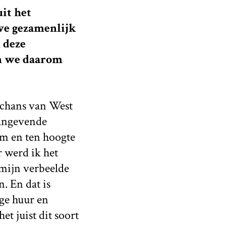
it het
 we gezamenlijk
 deze
en we daarom
schans van West
aangevende
um en ten hoogte
 werd ik het
 mijn verbeelde
. En dat is
ge huur en
t juist dit soort