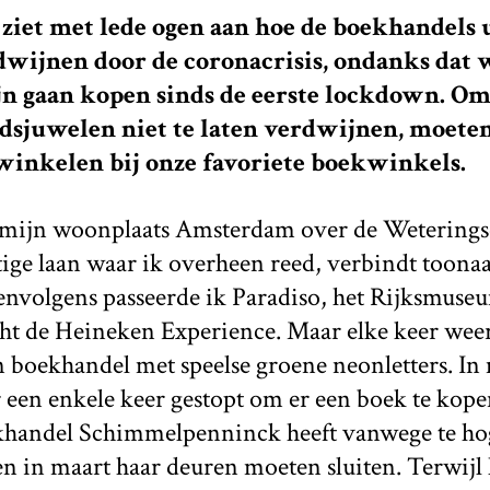
ziet met lede ogen aan hoe de boekhandels u
dwijnen door de coronacrisis, ondanks dat
n gaan kopen sinds de eerste lockdown. Om
adsjuwelen niet te laten verdwijnen, moet
 winkelen bij onze favoriete boekwinkels.
in mijn woonplaats Amsterdam over de Wetering
atige laan waar ik overheen reed, verbindt toon
envolgens passeerde ik Paradiso, het Rijksmuse
cht de Heineken Experience. Maar elke keer weer
n boekhandel met speelse groene neonletters. In
 een enkele keer gestopt om er een boek te kopen
ekhandel Schimmelpenninck heeft vanwege te ho
 in maart haar deuren moeten sluiten. Terwijl he