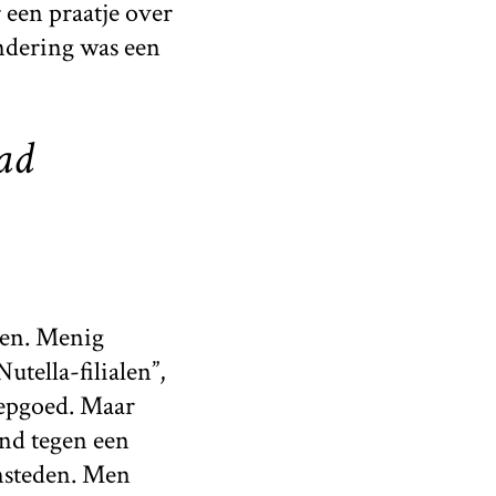
 een praatje over
ondering was een
ad
len. Menig
tella-filialen”,
epgoed. Maar
and tegen een
nsteden. Men