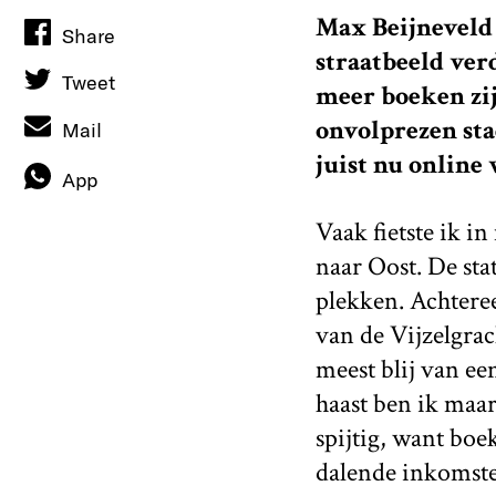
Max Beijneveld 
Share
straatbeeld ver
Tweet
meer boeken zij
onvolprezen st
Mail
juist nu online
App
Vaak fietste ik 
naar Oost. De st
plekken. Achtere
van de Vijzelgra
meest blij
van
ee
haast ben ik maar
spijtig, want bo
dalende inkomsten