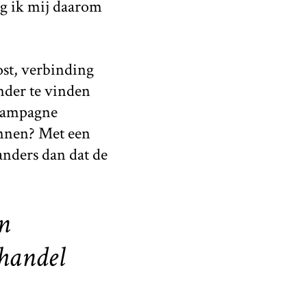
eg ik mij daarom
ost, verbinding
nder te vinden
 campagne
innen? Met een
anders dan dat de
n
handel