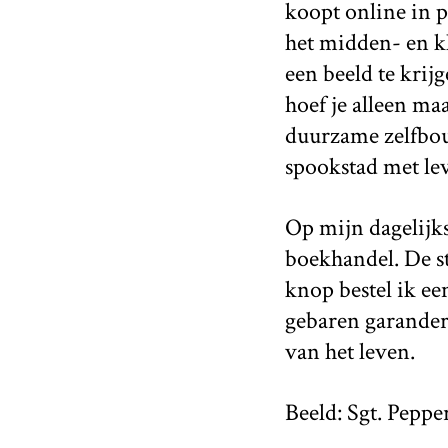
koopt online in p
het midden- en k
een beeld te krij
hoef je alleen ma
duurzame zelfbouw
spookstad met lev
Op mijn dagelijks
boekhandel. De st
knop bestel ik ee
gebaren garander
van het leven.
Beeld: Sgt. Peppe