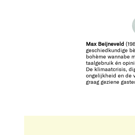
Max Beijneveld
(198
geschiedkundige bèt
bohème wannabe me
taalgebruik én opin
De klimaatcrisis, di
ongelijkheid en de v
graag geziene gasten