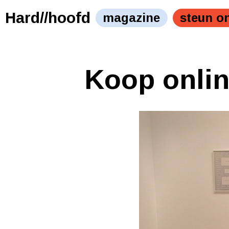
Hard//hoofd
magazine
steun o
Koop onlin