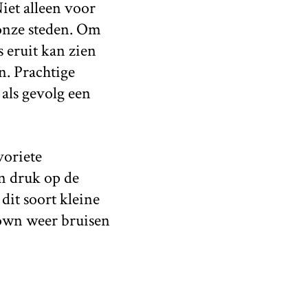
iet alleen voor
 onze steden. Om
 eruit kan zien
n. Prachtige
als gevolg een
voriete
en druk op de
it soort kleine
down weer bruisen