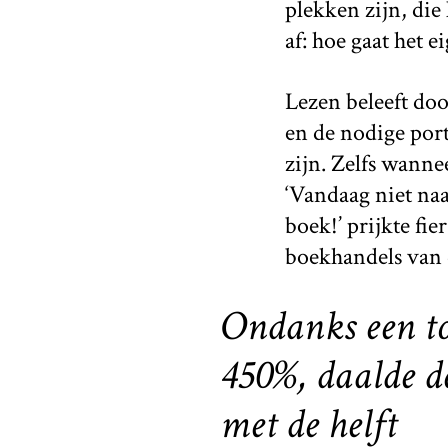
plekken zijn, di
af: hoe gaat het 
Lezen beleeft do
en de nodige port
zijn. Zelfs wanne
‘Vandaag niet na
boek!’ prijkte fi
boekhandels van d
Ondanks een t
450%, daalde 
met de helft