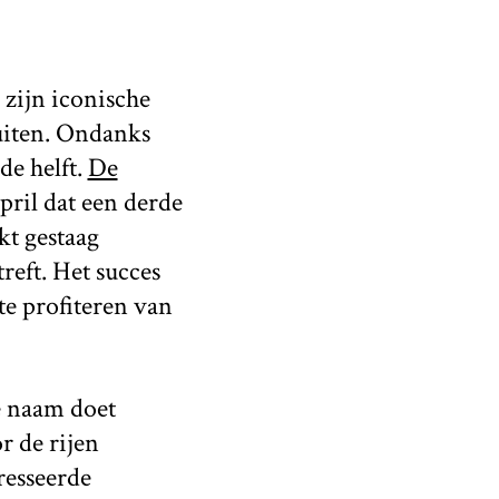
zijn iconische
luiten. Ondanks
e helft.
De
ril dat een derde
kt gestaag
reft. Het succes
te profiteren van
e naam doet
r de rijen
resseerde