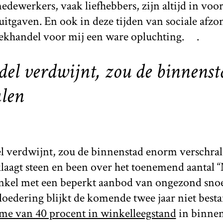
ewerkers, vaak liefhebbers, zijn altijd in voor
uitgaven. En ook in deze tijden van sociale afz
ekhandel voor mij een ware opluchting.
.
del verdwijnt, zou de binnenst
len
l verdwijnt, zou de binnenstad enorm verschra
agt steen en been over het toenemend aantal “Nu
nkel met een beperkt aanbod van ongezond sno
erloedering blijkt de komende twee jaar niet best
me van 40 procent in winkelleegstand
in binne