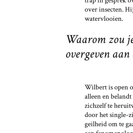
trap in gesprek 
over insecten. H
watervlooien.
Waarom zou je 
overgeven aan d
Wilbert is open o
alleen en belandt
zichzelf te herui
door het single-
geilheid om te g