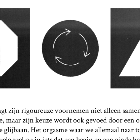
gt zijn rigoureuze voornemen niet alleen same
e, maar zijn keuze wordt ook gevoed door een 
 glijbaan. Het orgasme waar we allemaal naar t
ele spel op in iets dat een begin en een einde he