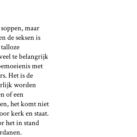
e soppen, maar
en de seksen is
talloze
eel te belangrijk
 bemoeienis met
s. Het is de
urlijk worden
en of een
en, het komt niet
or kerk en staat.
r het in stand
erdanen.