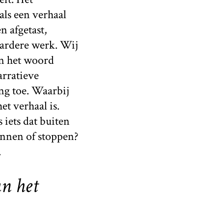
als een verhaal
n afgetast,
aardere werk. Wij
In het woord
arratieve
ng toe. Waarbij
et verhaal is.
 iets dat buiten
innen of stoppen?
.
an het