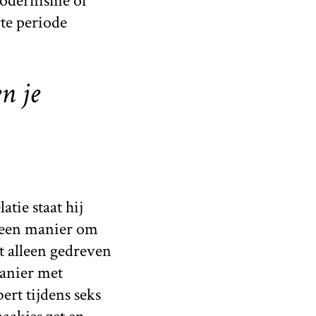
modernisme of
te periode
n je
tie staat hij
r een manier om
t alleen gedreven
anier met
rt tijdens seks