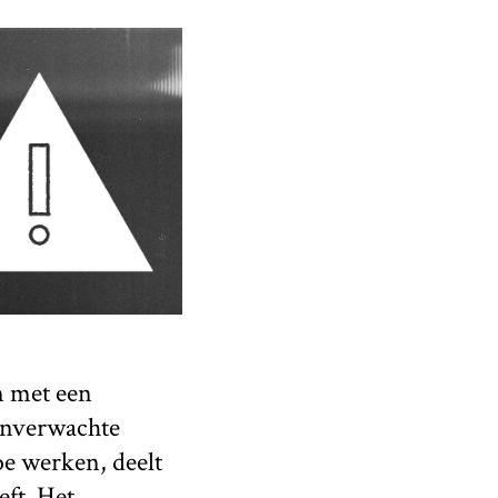
n met een
onverwachte
oe werken, deelt
eft. Het