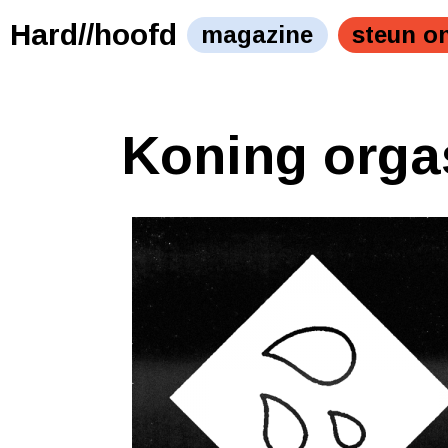
Hard//hoofd
magazine
steun o
Koning orga