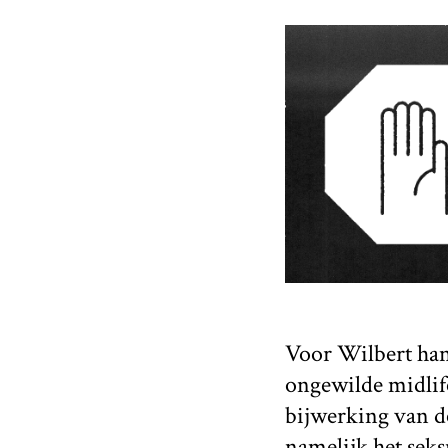
Voor Wilbert han
ongewilde midlif
bijwerking van de
namelijk het seksu