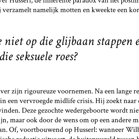
over Husserl, de inherente paradox van het post
ij verzamelt namelijk motten en kweekte een kor
niet op die glijbaan stappen e
ie seksuele roes?
ver zijn rigoureuze voornemen. Na een lange rela
 in een vervroegde midlife crisis. Hij zoekt naa
tvinden. Deze gezochte wedergeboorte wordt nie
zijn, maar ook door de wens om op een andere m
aan. Of, voortbouwend op Husserl: wanneer Wilbe