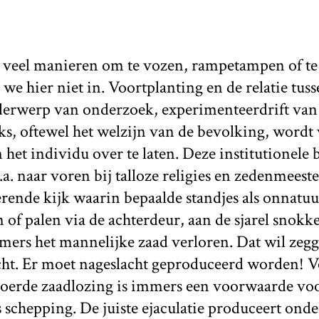
jk veel manieren om te vozen, rampetampen of t
 we hier niet in. Voortplanting en de relatie tuss
erwerp van onderzoek, experimenteerdrift van 
ks, oftewel het welzijn van de bevolking, wordt v
het individu over te laten. Deze institutionele
a. naar voren bij talloze religies en zedenmeester
rende kijk waarin bepaalde standjes als onnatu
 of palen via de achterdeur, aan de sjarel snokk
mers het mannelijke zaad verloren. Dat wil zegg
cht. Er moet nageslacht geproduceerd worden! Vo
voerde zaadlozing is immers een voorwaarde voo
schepping. De juiste ejaculatie produceert ond