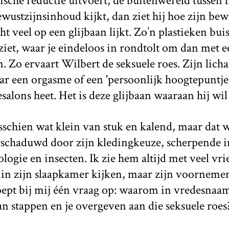
che reductie uitvoert, de buitenwereld tussen h
ewustzijnsinhoud kijkt, dan ziet hij hoe zijn bewu
ht veel op een glijbaan lijkt. Zo’n plastieken buis
et, waar je eindeloos in rondtolt om dan met e
n. Zo ervaart Wilbert de seksuele roes. Zijn lich
r een orgasme of een 'persoonlijk hoogtepuntje',
lons heet. Het is deze glijbaan waaraan hij wi
sschien wat klein van stuk en kalend, maar dat 
schaduwd door zijn kledingkeuze, scherpende in
ogie en insecten. Ik zie hem altijd met veel v
t in zijn slaapkamer kijken, maar zijn voornem
oept bij mij één vraag op: waarom in vredesna
aan stappen en je overgeven aan die seksuele roes