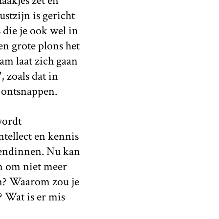
aakjes zet en
stzijn is gericht
 die je ook wel in
en grote plons het
aam laat zich gaan
 zoals dat in
l ontsnappen.
wordt
tellect en kennis
riendinnen. Nu kan
en om niet meer
am? Waarom zou je
? Wat is er mis