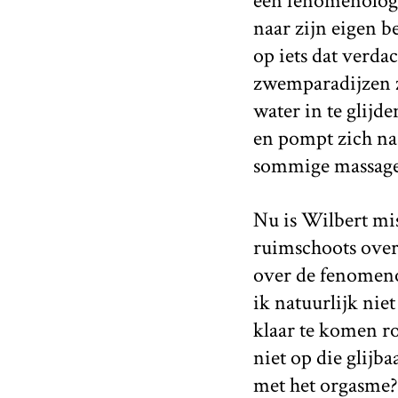
een fenomenologis
naar zijn eigen b
op iets dat verdac
zwemparadijzen zi
water in te glijde
en pompt zich naa
sommige massagesa
Nu is Wilbert mi
ruimschoots over
over de fenomenol
ik natuurlijk nie
klaar te komen r
niet op die glijb
met het orgasme?