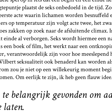
tepuntje plaatst de seks onbedoeld in de tijd. Zo
 eerste acte waarin lichamen worden besnuffeld e
ers op temperatuur zijn volgt acte twee, het zw
roes zakken op zoek naar de afsluitende climax. 
t einde al verborgen. Seks wordt hiermee een n
ls een boek of film, het werkt naar een ontknopi
der, verantwoordelijk zijn voor hoe meeslepend h
ilbert seksualiteit ook benaderd kan worden als
aarom zou je niet op een willekeurig moment beg
omen. Om eerlijk te zijn, ik heb geen flauw idee
l te belangrijk gevonden om a
 laten.