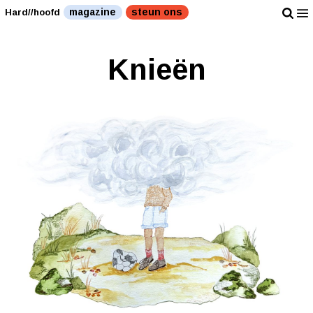
magazine
steun ons
Hard//hoofd
Knieën