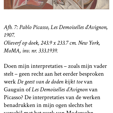
Afb. 7: Pablo Picasso, Les Demoiselles d'Avignon,
1907.
Olieverf op doek, 243.9 x 233.7 cm. New York,
MoMA, inv. nr. 333.1939.
Doen mijn interpretaties – zoals mijn vader
stelt – geen recht aan het eerder besproken
werk
De geest van de doden kijkt toe
van
Gauguin of
Les Demoiselles d’Avignon
van
Picasso? De interpretaties van de werken
benadrukken in mijn ogen slechts het
verschil met het werk van Modersohn-