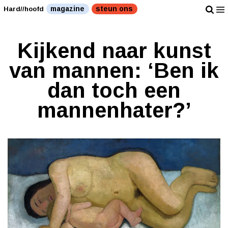
magazine
steun ons
Hard//hoofd
Kijkend naar kunst
van mannen: ‘Ben ik
dan toch een
mannenhater?’