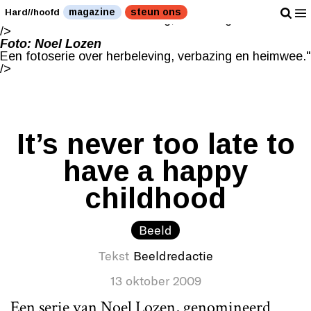
Foto: Noel Lozen
magazine
steun ons
Hard//hoofd
Een fotoserie over herbeleving, verbazing en heimwee."
/>
Foto: Noel Lozen
Een fotoserie over herbeleving, verbazing en heimwee."
/>
It’s never too late to
have a happy
childhood
Beeld
Tekst
Beeldredactie
13 oktober 2009
Een serie van Noel Lozen, genomineerd