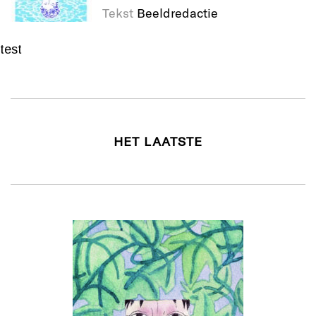
Tekst
Beeldredactie
test
HET LAATSTE