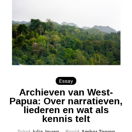
Essay
Archieven van West-
Papua: Over narratieven,
liederen en wat als
kennis telt
Tekst
Julia Jouwe
Beeld
Amber Toorop