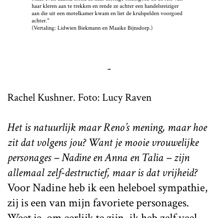
haar kleren aan te trekken en rende ze achter een handelsreiziger
aan die uit een motelkamer kwam en liet de krulspelden voorgoed
achter."
(Vertaling: Lidwien Biekmann en Maaike Bijnsdorp.)
-
Rachel Kushner. Foto: Lucy Raven
Het is natuurlijk maar Reno’s mening, maar hoe
zit dat volgens jou? Want je mooie vrouwelijke
personages – Nadine en Anna en Talia – zijn
allemaal zelf-destructief, maar is dat vrijheid?
Voor Nadine heb ik een heleboel sympathie,
zij is een van mijn favoriete personages.
Weet je, om eerlijk te zijn, ik heb zelf veel