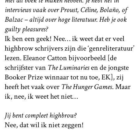
met dit boek te maken hebben: je hebt het in
interviews vaak over Proust, Céline, Bolaño, of
Balzac – altijd over hoge literatuur. Heb je ook
guilty pleasures
?
Ik ben een geek! Nee… ik weet dat er veel
highbrow schrijvers zijn die ‘genreliteratuur’
lezen. Eleanor Catton bijvoorbeeld [de
schrijfster van
The Luminaries
en de jongste
Booker Prize winnaar tot nu toe, EK], zij
heeft het vaak over
The Hunger Games
. Maar
ik, nee, ik weet het niet…
Jij bent compleet highbrow?
Nee, dat wil ik niet zeggen!