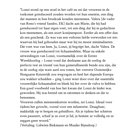
"Lonzi stond op een stoel in het café en zei dat vrouwen in de
toekomst gereduceerd zouden worden tot hun essentie, een ding
dat mannen in hun broekzak konden meenemen. Valera [de vader
van Reno’s vriend Sandro, EK] dacht aan Marie, die hij had
gereduceerd tot haar eigen voet, tot een ding dat hij in gedachten
kon meenemen, als een soort konijnenpoot. Eerder als een offer dan
als een geschenk. Ze was van een verloren liefde verworden tot iets
waarvan hij had gehouden maar wat hij nu moest minimaliseren.
Die voet was van hem. Ja, Lonzi, jij begrijpt het, dacht Valera. De
vrouw was gereduceerd tot lichaamsdelen. Maar na enkele
uitweidingen van Lonzi, voornamelijk over de Eerste
Wereldoorlog – Lonzi vond dat deelname aan de oorlog de
perfecte test en triomf van hun gemetalliseerde bende zou zijn, die
in de oorlog zijn ware aard zou tonen, het verrotte Oostenrijks-
Hongaarse Keizerrijk zou wegvagen en heel het slapende Europa
zou wakker schudden – ging Lonzi weer door over dat essentiële
vrouwelijke lichaamsdeel en bleek hij het over de vulva te hebben.
Een goed voorbeeld van hoe het kwam dat Lonzi de leider was
geworden. Hij was bereid om in extremen te denken en die te
benoemen.
Vrouwen zullen meeneemkutten worden, zei Lonzi. Ideaal voor
tijdens het gevecht, vooral voor een infanterist. Draagbaar,
makkelijk op te bergen en geluidloos. Als je tijdens het schieten
even pauzeert, schuif je ze over je lid, je bemint ze volledig en ze
zeggen geen woord."
(Vertaling: Lidwien Biekmann en Maaike Bijnsdorp.)