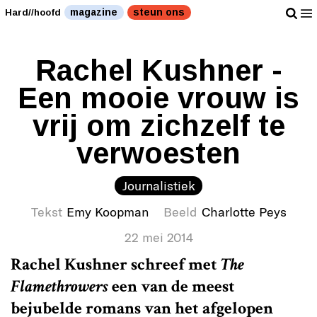
magazine
steun ons
Hard//hoofd
Rachel Kushner -
Een mooie vrouw is
vrij om zichzelf te
verwoesten
Journalistiek
Tekst
Emy Koopman
Beeld
Charlotte Peys
22 mei 2014
Rachel Kushner schreef met
The
Flamethrowers
een van de meest
bejubelde romans van het afgelopen