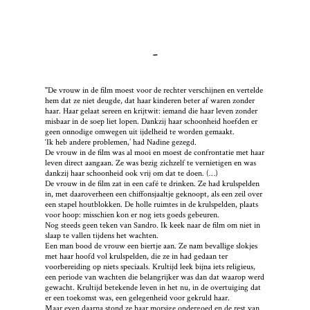
-
"De vrouw in de film moest voor de rechter verschijnen en vertelde
hem dat ze niet deugde, dat haar kinderen beter af waren zonder
haar. Haar gelaat sereen en krijtwit: iemand die haar leven zonder
misbaar in de soep liet lopen. Dankzij haar schoonheid hoefden er
geen onnodige omwegen uit ijdelheid te worden gemaakt.
‘Ik heb andere problemen,’ had Nadine gezegd.
De vrouw in de film was al mooi en moest de confrontatie met haar
leven direct aangaan. Ze was bezig zichzelf te vernietigen en was
dankzij haar schoonheid ook vrij om dat te doen. (…)
De vrouw in de film zat in een café te drinken. Ze had krulspelden
in, met daaroverheen een chiffonsjaaltje geknoopt, als een zeil over
een stapel houtblokken. De holle ruimtes in de krulspelden, plaats
voor hoop: misschien kon er nog iets goeds gebeuren.
Nog steeds geen teken van Sandro. Ik keek naar de film om niet in
slaap te vallen tijdens het wachten.
Een man bood de vrouw een biertje aan. Ze nam bevallige slokjes
met haar hoofd vol krulspelden, die ze in had gedaan ter
voorbereiding op niets speciaals. Krultijd leek bijna iets religieus,
een periode van wachten die belangrijker was dan dat waarop werd
gewacht. Krultijd betekende leven in het nu, in de overtuiging dat
er een toekomst was, een gelegenheid voor gekruld haar.
Maar even daarna stond ze haar morsige ondergoed en de rest van