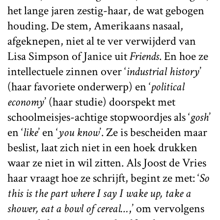
het lange jaren zestig-haar, de wat gebogen
houding. De stem, Amerikaans nasaal,
afgeknepen, niet al te ver verwijderd van
Lisa Simpson of Janice uit
Friends
. En hoe ze
intellectuele zinnen over ‘
industrial history
’
(haar favoriete onderwerp) en ‘
political
economy
’ (haar studie) doorspekt met
schoolmeisjes-achtige stopwoordjes als ‘
gosh
’
en ‘
like
’ en ‘
you know
’. Ze is bescheiden maar
beslist, laat zich niet in een hoek drukken
waar ze niet in wil zitten. Als Joost de Vries
haar vraagt hoe ze schrijft, begint ze met: ‘
So
this is the part where I say I wake up, take a
shower, eat a bowl of cereal…
,’ om vervolgens