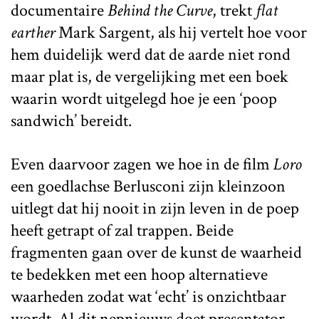
documentaire
Behind the Curve
, trekt
flat
earther
Mark Sargent, als hij vertelt hoe voor
hem duidelijk werd dat de aarde niet rond
maar plat is, de vergelijking met een boek
waarin wordt uitgelegd hoe je een ‘poop
sandwich’ bereidt.
Even daarvoor zagen we hoe in de film
Loro
een goedlachse Berlusconi zijn kleinzoon
uitlegt dat hij nooit in zijn leven in de poep
heeft getrapt of zal trappen. Beide
fragmenten gaan over de kunst de waarheid
te bedekken met een hoop alternatieve
waarheden zodat wat ‘echt’ is onzichtbaar
wordt. Al dit nepnieuws doet presentator