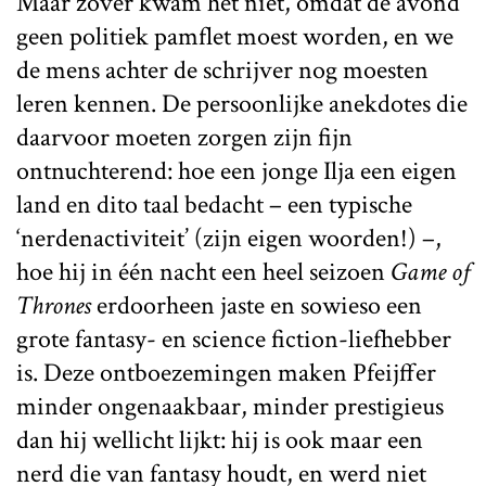
Maar zover kwam het niet, omdat de avond
geen politiek pamflet moest worden, en we
de mens achter de schrijver nog moesten
leren kennen. De persoonlijke anekdotes die
daarvoor moeten zorgen zijn fijn
ontnuchterend: hoe een jonge Ilja een eigen
land en dito taal bedacht – een typische
‘nerdenactiviteit’ (zijn eigen woorden!) –,
hoe hij in één nacht een heel seizoen
Game of
Thrones
erdoorheen jaste en sowieso een
grote fantasy- en science fiction-liefhebber
is. Deze ontboezemingen maken Pfeijffer
minder ongenaakbaar, minder prestigieus
dan hij wellicht lijkt: hij is ook maar een
nerd die van fantasy houdt, en werd niet