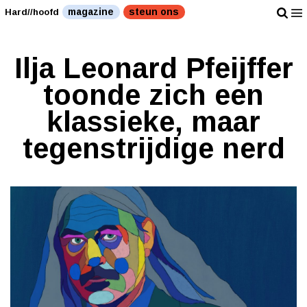
magazine
steun ons
Hard//hoofd
Ilja Leonard Pfeijffer
toonde zich een
klassieke, maar
tegenstrijdige nerd