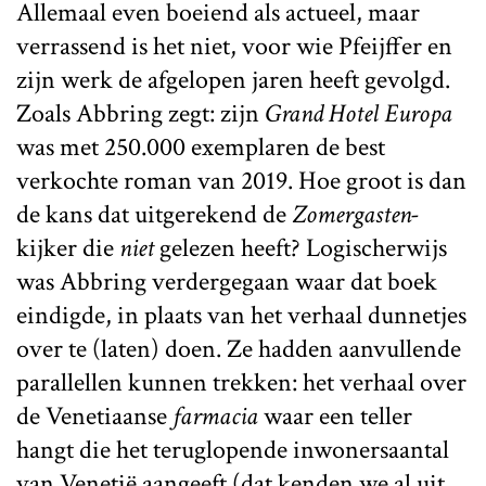
Allemaal even boeiend als actueel, maar
verrassend is het niet, voor wie Pfeijffer en
zijn werk de afgelopen jaren heeft gevolgd.
Zoals Abbring zegt: zijn
Grand Hotel Europa
was met 250.000 exemplaren de best
verkochte roman van 2019. Hoe groot is dan
de kans dat uitgerekend de
Zomergasten-
kijker die
niet
gelezen heeft? Logischerwijs
was Abbring verdergegaan waar dat boek
eindigde, in plaats van het verhaal dunnetjes
over te (laten) doen. Ze hadden aanvullende
parallellen kunnen trekken: het verhaal over
de Venetiaanse
farmacia
waar een teller
hangt die het teruglopende inwonersaantal
van Venetië aangeeft (dat kenden we al uit