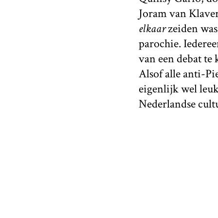
Joram van Klavere
elkaar
zeiden was:
parochie. Iederee
van een debat te 
Alsof alle anti-P
eigenlijk wel leu
Nederlandse cultu