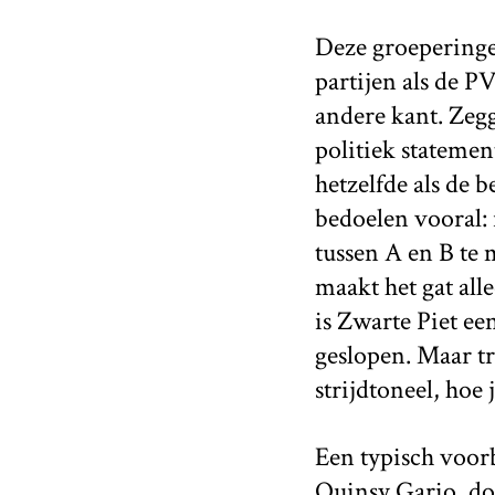
Deze groeperinge
partijen als de P
andere kant. Zegg
politiek statemen
hetzelfde als de 
bedoelen vooral: 
tussen A en B te 
maakt het gat all
is Zwarte Piet ee
geslopen. Maar tr
strijdtoneel, hoe 
Een typisch voor
Quinsy Gario, d