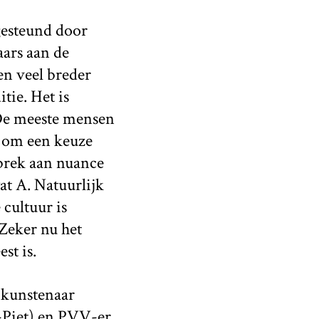
gesteund door
aars aan de
en veel breder
tie. Het is
. De meeste mensen
f om een keuze
ebrek aan nuance
at A. Natuurlijk
cultuur is
 Zeker nu het
st is.
 kunstenaar
-Piet) en PVV-er