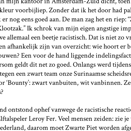
van mijn kantoor in Amsterdam-Zuid dicht, toen
kleur voorbijliep. Zonder dat ik het door had pa
 er nog eens goed aan. De man zag het en riep: “
 Klootzak.” Ik schrok van mijn eigen angstige im
 we allemaal een beetje racistisch. Dat is niet z
en afhankelijk zijn van overzicht: wie hoort er b
uwen? Een voor de hand liggende indelingsfacto
som geldt dit net zo goed. Onlangs werd tijdens
 tegen een zwart team onze Surinaamse scheidsr
r ‘Bounty’: zwart vanbuiten, wit vanbinnen. Ze 
s?
d ontstond ophef vanwege de racistische reacti
ftalspeler Leroy Fer. Veel mensen zeiden: zie je 
Nederland, daarom moet Zwarte Piet worden afg