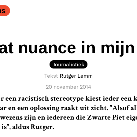
ns
wat nuance in mij
Journalistiek
Tekst
Rutger Lemm
20 november 2014
er een racistisch stereotype kiest ieder een
ar en een oplossing raakt uit zicht. "Alsof al
wezens zijn en iedereen die Zwarte Piet eig
 is", aldus Rutger.