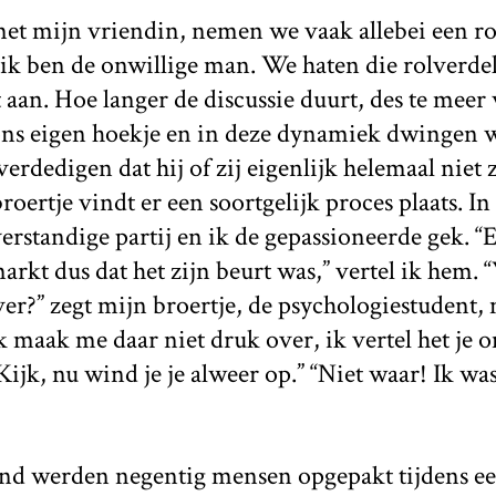
met mijn vriendin, nemen we vaak allebei een rol 
ik ben de onwillige man. We haten die rolverde
aan. Hoe langer de discussie duurt, des te meer
ons eigen hoekje en in deze dynamiek dwingen 
erdedigen dat hij of zij eigenlijk helemaal niet 
oertje vindt er een soortgelijk proces plaats. In d
verstandige partij en ik de gepassioneerde gek. “
rkt dus dat het zijn beurt was,” vertel ik hem
ver?” zegt mijn broertje, de psychologiestudent,
Ik maak me daar niet druk over, ik vertel het je 
ijk, nu wind je je alweer op.” “Niet waar! Ik was
d werden negentig mensen opgepakt tijdens een