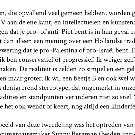
n, die opvallend veel gemeen hebben, worden 
VV aan de ene kant, en intellectuelen en kunsten
en dat je pro- of anti-Piet bent is in hun geval e
t dan alleen een mening over een Hollandse tradi
bewering dat je pro-Palestina of pro-Israël bent
ik ben conservatief óf progressief. Ik weiger zel
maken. De realiteit is zelden zo simpel en een g
een maar groter. Ik wil een beetje B en ook wel w
n denigrerend stereotype, dat ongemerkt in onze 
adities en standpunten veranderen niet zo snel.
je het ook wendt of keert, nog altijd een kinderfee
beeld van deze tweedeling was het optreden van
ocumentairemaker Sunny Bergman (beiden anti