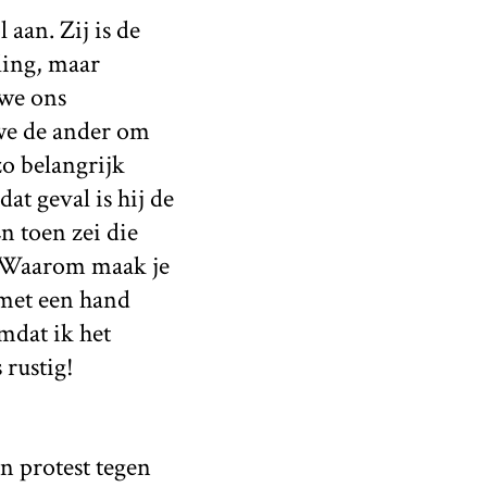
aan. Zij is de
ling, maar
 we ons
we de ander om
zo belangrijk
at geval is hij de
En toen zei die
. “Waarom maak je
 met een hand
omdat ik het
 rustig!
 protest tegen