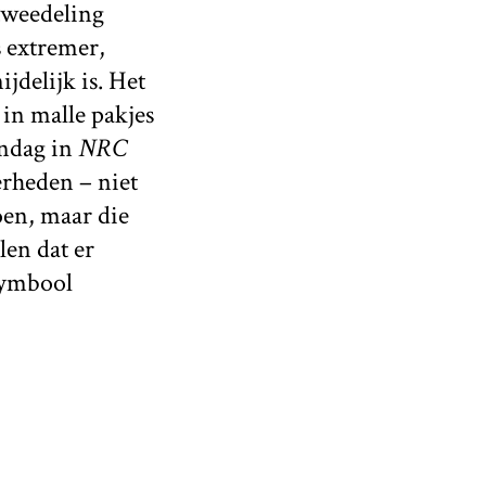
 tweedeling
s extremer,
jdelijk is. Het
in malle pakjes
ondag in
NRC
rheden – niet
oen, maar die
len dat er
 symbool