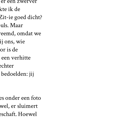
 er een zwerver
kte ik de
Zit-ie goed dicht?
puls. Maar
o vreemd, omdat we
ij ons, wie
r is de
 een verhitte
echter
bedoelden: jij
es onder een foto
wel, er sluimert
eschaft. Hoewel