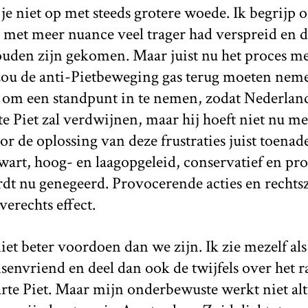
je niet op met steeds grotere woede. Ik begrijp 
h met meer nuance veel trager had verspreid en d
uden zijn gekomen. Maar juist nu het proces m
 zou de anti-Pietbeweging gas terug moeten nem
m een standpunt in te nemen, zodat Nederlan
te Piet zal verdwijnen, maar hij hoeft niet nu m
oor de oplossing van deze frustraties juist toenad
wart, hoog- en laagopgeleid, conservatief en pro
dt nu genegeerd. Provocerende acties en recht
verechts effect.
iet beter voordoen dan we zijn. Ik zie mezelf als
envriend en deel dan ook de twijfels over het ra
rte Piet. Maar mijn onderbewuste werkt niet al