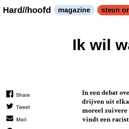
Hard//hoofd
magazine
steun o
Ik wil 
In een debat ov
Share
drijven uit elka
Tweet
moreel zuivere 
vindt een racist
Mail