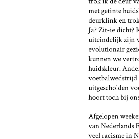
trok ik de deur 
met getinte huids
deurklink en trok
Ja? Zit-ie dicht?
uiteindelijk zijn
evolutionair gezi
kunnen we vertro
huidskleur. Ander
voetbalwedstrijd
uitgescholden voo
hoort toch bij on
Afgelopen weeken
van Nederlands El
veel racisme in 