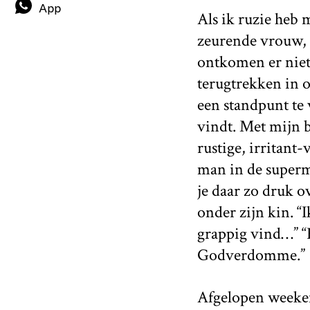
App
Als ik ruzie heb 
zeurende vrouw, 
ontkomen er niet 
terugtrekken in 
een standpunt te v
vindt. Met mijn br
rustige, irritant-
man in de superma
je daar zo druk o
onder zijn kin. “
grappig vind…” “K
Godverdomme.”
Afgelopen weeken