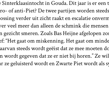
e Sinterklaasintocht in Gouda. Dit jaar is er een
pro- of anti-Piet? De twee partijen worden steed
ssing verder uit zicht raakt en escalatie onvermi
ver veel meer dan alleen de schmink die mensen 
un gezicht smeren. Zoals Bas Heijne afgelopen z
ef: “Het gaat om miskenning. Het gaat om minde
aarvan steeds wordt geëist dat ze mee moeten d
an wordt gegeven dat ze er niet bij horen.” Ze wil
ar ze geluisterd wordt en Zwarte Piet wordt als