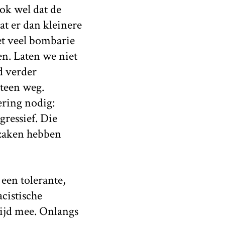
ook wel dat de
at er dan kleinere
et veel bombarie
en. Laten we niet
d verder
eteen weg.
ering nodig:
gressief. Die
szaken hebben
 een tolerante,
cistische
tijd mee. Onlangs