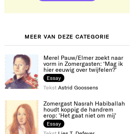
MEER VAN DEZE CATEGORIE
Merel Pauw/Elmer zoekt naar
vorm in Zomergasten: ‘Mag ik
hier eeuwig over twijfelen?’
Essay
Tekst
Astrid Goossens
Zomergast Nasrah Habiballah
houdt koppig de handrem
erop: 'Het gaat niet om mij'
Essay
Tekst
Lies T. Defever