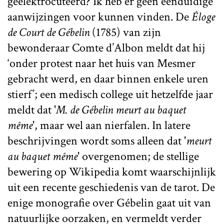
geëlektrocuteerd? Ik heb er geen eenduidige
aanwijzingen voor kunnen vinden. De
Éloge
de Court de Gébelin
(1785) van zijn
bewonderaar Comte d’Albon meldt dat hij
‘onder protest naar het huis van Mesmer
gebracht werd, en daar binnen enkele uren
stierf’; een medisch college uit hetzelfde jaar
meldt dat '
M. de Gébelin meurt au baquet
même
', maar wel aan nierfalen. In latere
beschrijvingen wordt soms alleen dat '
meurt
au baquet même
' overgenomen; de stellige
bewering op Wikipedia komt waarschijnlijk
uit een recente geschiedenis van de tarot. De
enige monografie over Gébelin gaat uit van
natuurlijke oorzaken, en vermeldt verder