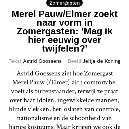
Zomergasten
Merel Pauw/Elmer zoekt
naar vorm in
Zomergasten: ‘Mag ik
hier eeuwig over
twijfelen?’
Tekst
Astrid Goossens
Beeld
Jeltje de Koning
Astrid Goossens ziet hoe Zomergast
Merel Pauw (/Elmer) zich comfortabel
voelt als buitenstaander, terwijl ze praat
over haar idolen, ingewikkelde mannen,
blinde vlekken, het loslaten van controle,
nationalisme en de schoonheid van
harige kostuums. Maar krijgen we ook de