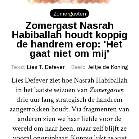
Zomergasten
Zomergast Nasrah
Habiballah houdt koppig
de handrem erop: 'Het
gaat niet om mij'
Tekst
Lies T. Defever
Beeld
Jeltje de Koning
Lies Defever ziet hoe Nasrah Habiballah
in het laatste seizoen van
Zomergasten
drie uur lang strategisch de handrem
aangetrokken houdt. Via fragmenten van
anderen zien we haar liefde voor de
wereld om haar heen, maar zelf blijft ze
vooral ongrijpbaar. Koppig lijkt ze vast