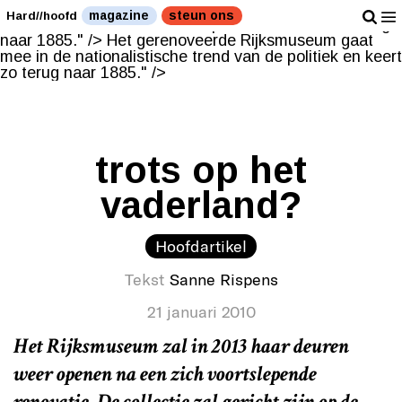
Het gerenoveerde Rijksmuseum gaat mee in de
magazine
steun ons
Hard//hoofd
nationalistische trend van de politiek en keert zo terug
naar 1885." />
Het gerenoveerde Rijksmuseum gaat
mee in de nationalistische trend van de politiek en keert
zo terug naar 1885." />
trots op het
vaderland?
Hoofdartikel
Tekst
Sanne Rispens
21 januari 2010
Het Rijksmuseum zal in 2013 haar deuren
weer openen na een zich voortslepende
renovatie. De collectie zal gericht zijn op de