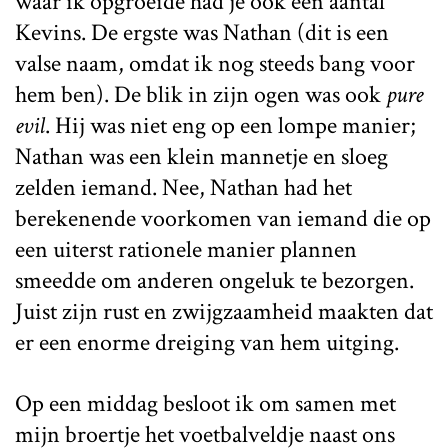
waar ik opgroeide had je ook een aantal
Kevins. De ergste was Nathan (dit is een
valse naam, omdat ik nog steeds bang voor
hem ben). De blik in zijn ogen was ook
pure
evil
. Hij was niet eng op een lompe manier;
Nathan was een klein mannetje en sloeg
zelden iemand. Nee, Nathan had het
berekenende voorkomen van iemand die op
een uiterst rationele manier plannen
smeedde om anderen ongeluk te bezorgen.
Juist zijn rust en zwijgzaamheid maakten dat
er een enorme dreiging van hem uitging.
Op een middag besloot ik om samen met
mijn broertje het voetbalveldje naast ons