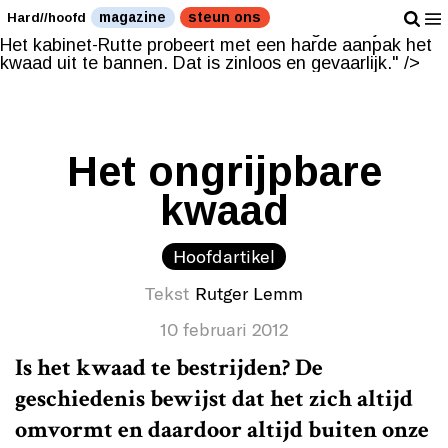
Het kabinet-Rutte probeert met een harde aanpak het
magazine
steun ons
Hard//hoofd
kwaad uit te bannen. Dat is zinloos en gevaarlijk." />
Het kabinet-Rutte probeert met een harde aanpak het
kwaad uit te bannen. Dat is zinloos en gevaarlijk." />
Het ongrijpbare
kwaad
Hoofdartikel
Tekst
Rutger Lemm
10 februari 2012
Is het kwaad te bestrijden? De
geschiedenis bewijst dat het zich altijd
omvormt en daardoor altijd buiten onze