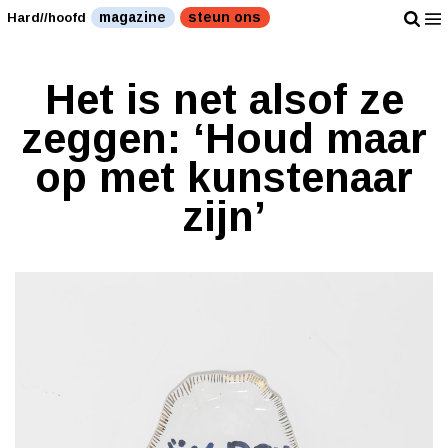
magazine
steun ons
Hard//hoofd
Het is net alsof ze
zeggen: ‘Houd maar
op met kunstenaar
zijn’