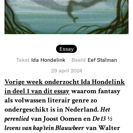
Essay
Tekst
Ida Hondelink
Beeld
Eef Stalman
29 april 2024
Vorige week onderzocht Ida Hondelink
in deel 1 van dit essay
waarom fantasy
als volwassen literair genre zo
ondergeschikt is in Nederland.
Het
perenlied
van Joost Oomen en
De 13 ½
levens van kap’tein Blauwbeer
van Walter