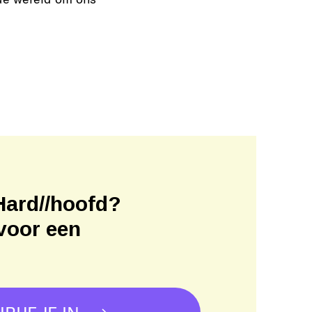
Hard//hoofd?
voor een
!