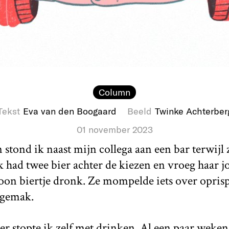
Column
Tekst
Eva van den Boogaard
Beeld
Twinke Achterber
01 november 2023
 stond ik naast mijn collega aan een bar terwijl 
 Ik had twee bier achter de kiezen en vroeg haar 
oon biertje dronk. Ze mompelde iets over opri
ngemak.
ter stopte ik zelf met drinken. Al een paar weken