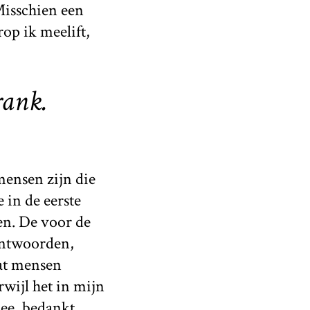
 Misschien een
op ik meelift,
rank.
mensen zijn die
 in de eerste
en. De voor de
eantwoorden,
wat mensen
wijl het in mijn
nee, bedankt.