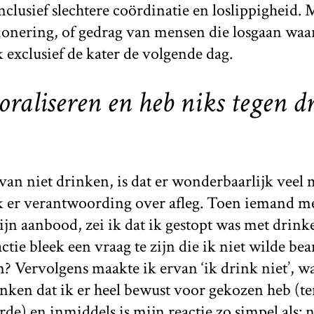
nclusief slechtere coördinatie en loslippigheid.
onering, of gedrag van mensen die losgaan waar
exclusief de kater de volgende dag.
oraliseren en heb niks tegen d
van niet drinken, is dat er wonderbaarlijk veel 
k er verantwoording over afleg. Toen iemand me
jn aanbood, zei ik dat ik gestopt was met drink
ctie bleek een vraag te zijn die ik niet wilde b
? Vervolgens maakte ik ervan ‘ik drink niet’, 
nken dat ik er heel bewust voor gekozen heb (ter
de) en inmiddels is mijn reactie zo simpel als: 