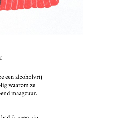
g
ze een alcoholvrij
jolig waarom ze
spend maagzuur.
 had ik geen zin