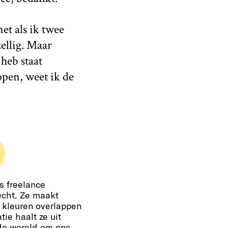
et als ik twee
ellig. Maar
 heb staat
pen, weet ik de
is freelance
recht. Ze maakt
n kleuren overlappen
tie haalt ze uit
 de wereld om ons