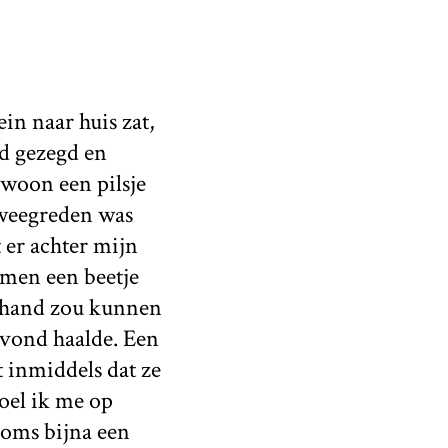
in naar huis zat,
ad gezegd en
woon een pilsje
eweegreden was
 er achter mijn
amen een beetje
e hand zou kunnen
 avond haalde. Een
t inmiddels dat ze
voel ik me op
soms bijna een