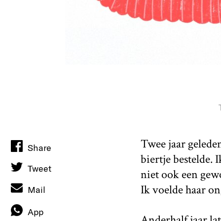
Twee jaar geleden
Share
biertje bestelde.
Tweet
niet ook een gew
Ik voelde haar o
Mail
App
Anderhalf jaar la