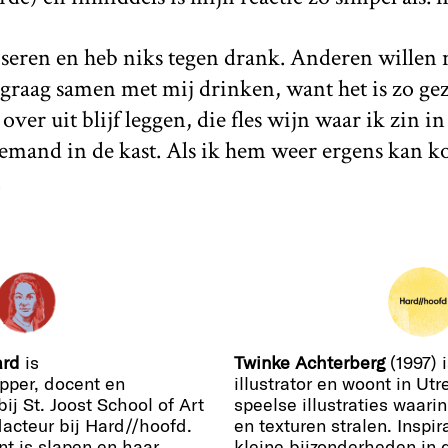
iseren en heb niks tegen drank. Anderen willen n
s graag samen met mij drinken, want het is zo gez
over uit blijf leggen, die fles wijn waar ik zin in
emand in de kast. Als ik hem weer ergens kan ko
.
ard
is
Twinke Achterberg
(1997) 
pper, docent en
illustrator en woont in Ut
ij St. Joost School of Art
speelse illustraties waari
acteur bij Hard//hoofd.
en texturen stralen. Inspira
nt is slapen en haar
kleine bijzonderheden in