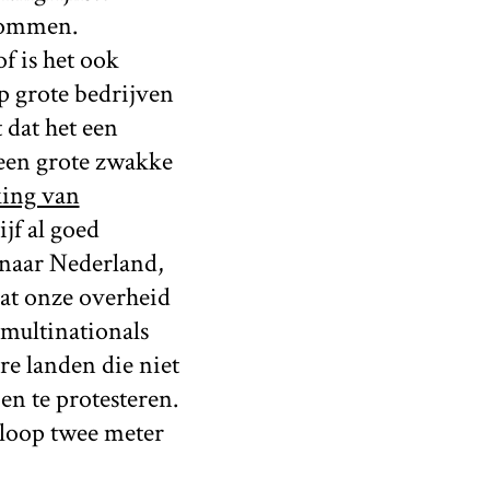
olommen.
f is het ook
p grote bedrijven
 dat het een
 een grote zwakke
king van
ijf al goed
 naar Nederland,
at onze overheid
multinationals
re landen die niet
en te protesteren.
: loop twee meter