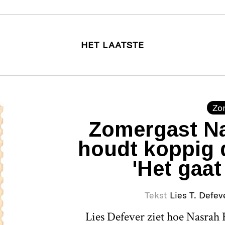
HET LAATSTE
Zo
Zomergast Na
houdt koppig 
'Het gaat
Tekst
Lies T. Defev
Lies Defever ziet hoe Nasrah H