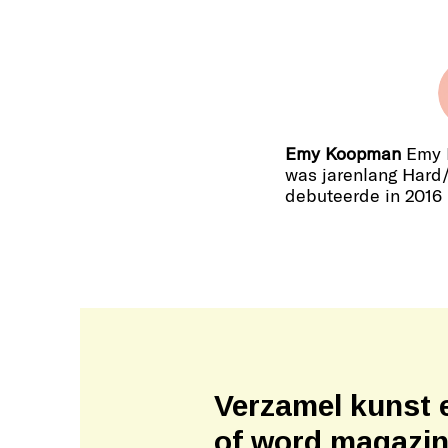
Emy Koopman
Emy K
was jarenlang Hard/
debuteerde in 2016
Verzamel kunst 
of word magazi