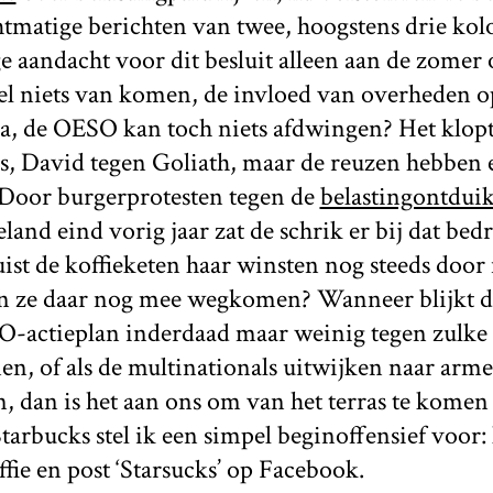
htmatige berichten van twee, hoogstens drie k
e aandacht voor dit besluit alleen aan de zomer o
wel niets van komen, de invloed van overheden o
a, de OESO kan toch niets afdwingen? Het klopt
is, David tegen Goliath, maar de reuzen hebben
 Door burgerprotesten tegen de
belastingontdui
land eind vorig jaar zat de schrik er bij dat bedr
uist de koffieketen haar winsten nog steeds door
n ze daar nog mee wegkomen? Wanneer blijkt d
-actieplan inderdaad maar weinig tegen zulke 
en, of als de multinationals uitwijken naar arme
, dan is het aan ons om van het terras te komen 
Starbucks stel ik een simpel beginoffensief voor
ffie en post ‘Starsucks’ op Facebook.