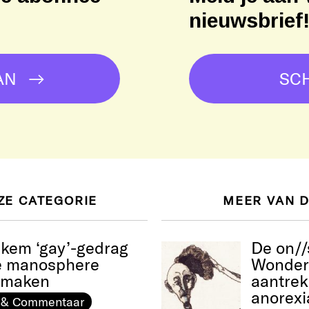
nieuwsbrief
AN
SCH
ZE CATEGORIE
MEER VAN 
ekem ‘gay’-gedrag
De on//
e manosphere
Wonderm
e maken
aantrek
anorexi
 & Commentaar