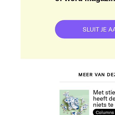
SLUIT JE A
MEER VAN DE
Met sti
heeft d
niets t
Columns