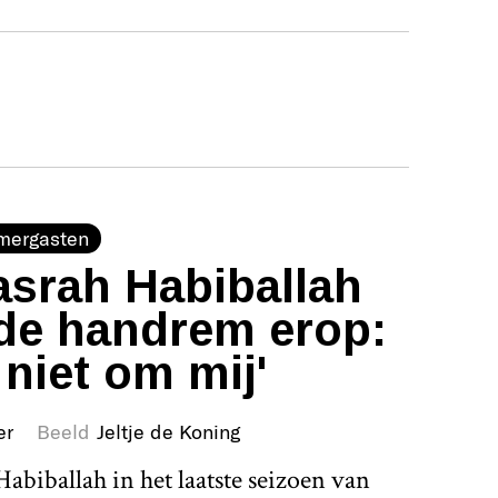
mergasten
srah Habiballah
de handrem erop:
 niet om mij'
er
Beeld
Jeltje de Koning
abiballah in het laatste seizoen van