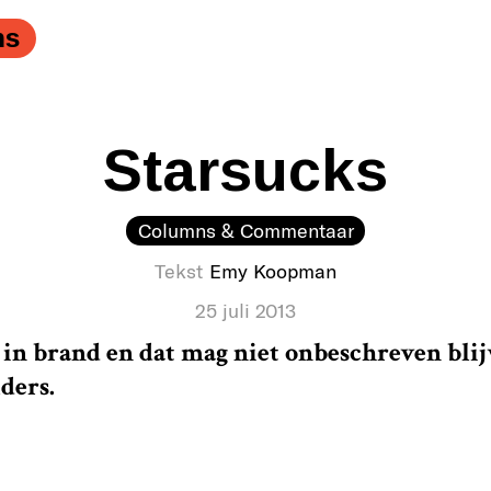
ns
Starsucks
Columns & Commentaar
Tekst
Emy Koopman
25 juli 2013
 in brand en dat mag niet onbeschreven blij
lders.