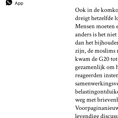
App
Ook in de komko
dreigt hetzelfde 
Mensen moeten er
anders is het nie
dan het bijhoude
zijn, de moslims 
kwam de G20 tot
gezamenlijk om h
reageerden inste
samenwerkingsver
belastingontduike
weg met brievenb
Voorpaginanieuws
levendige
discuss