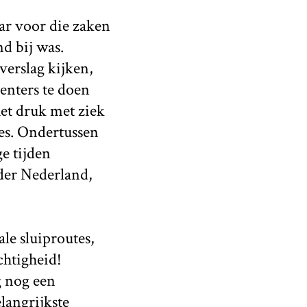
r voor die zaken
d bij was.
erslag kijken,
genters te doen
et druk met ziek
jes. Ondertussen
e tijden
der Nederland,
le sluiproutes,
chtigheid!
g nog een
langrijkste