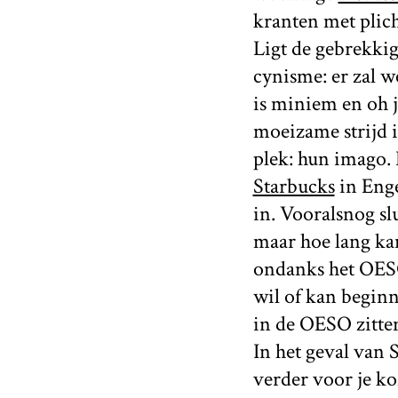
kranten met plic
Ligt de gebrekkig
cynisme: er zal 
is miniem en oh j
moeizame strijd 
plek: hun imago.
Starbucks
in Enge
in. Vooralsnog sl
maar hoe lang ka
ondanks het OESO
wil of kan beginn
in de OESO zitten
In het geval van 
verder voor je ko