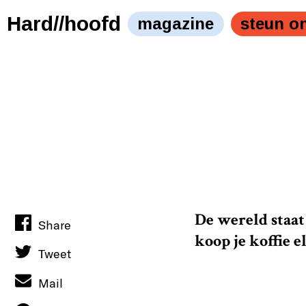
Hard//hoofd
magazine
steun o
De wereld staat
Share
koop je koffie e
Tweet
Mail