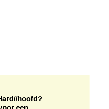
Hard//hoofd?
voor een