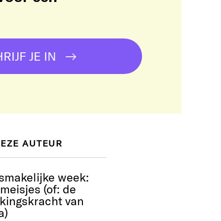
!
RIJF JE IN
DEZE AUTEUR
smakelijke week:
eisjes (of: de
kingskracht van
a)