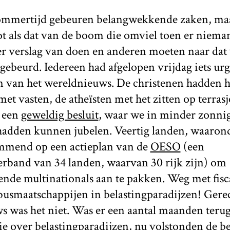
mmertijd gebeuren belangwekkende zaken, maa
lot als dat van de boom die omviel toen er nieman
 verslag van doen en anderen moeten naar dat v
t gebeurd. Iedereen had afgelopen vrijdag iets ur
n van het wereldnieuws. De christenen hadden h
met vasten, de atheïsten met het zitten op terras
 een
geweldig besluit
, waar we in minder zonnig
adden kunnen jubelen. Veertig landen, waaron
mmend op een actieplan van de
OESO
(een
band van 34 landen, waarvan 30 rijk zijn) om
nde multinationals aan te pakken. Weg met fisca
usmaatschappijen in belastingparadijzen! Gere
 was het niet. Was er een aantal maanden teru
ie
over belastingparadijzen, nu volstonden de be