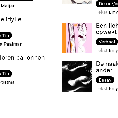
De on//s
 Meijer
Tekst
Emy
e idylle
Een lic
opwekt
 Tip
Verhaal
na Paalman
Tekst
Emy
rloren ballonnen
De naak
ander
 Tip
Essay
 Postma
Tekst
Emy